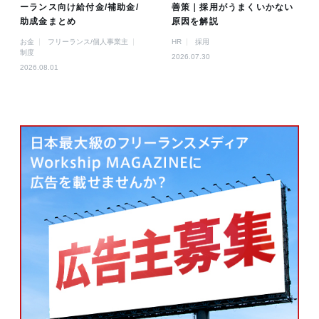
ーランス向け給付金/補助金/
善策｜採用がうまくいかない
助成金まとめ
原因を解説
お金
フリーランス/個人事業主
HR
採用
制度
2026.07.30
2026.08.01