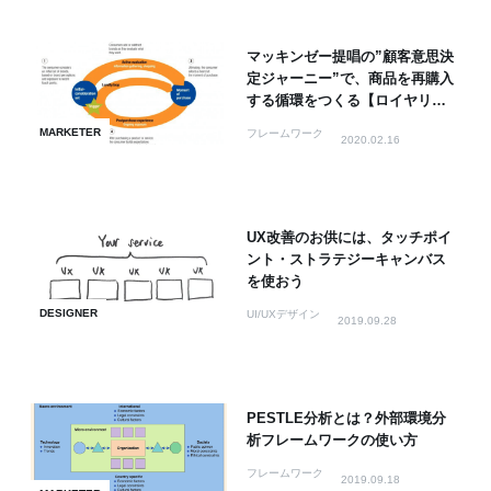
マッキンゼー提唱の”顧客意思決
定ジャーニー”で、商品を再購入
する循環をつくる【ロイヤリテ
ィループ】
MARKETER
フレームワーク
2020.02.16
UX改善のお供には、タッチポイ
ント・ストラテジーキャンバス
を使おう
DESIGNER
UI/UXデザイン
2019.09.28
PESTLE分析とは？外部環境分
析フレームワークの使い方
フレームワーク
2019.09.18