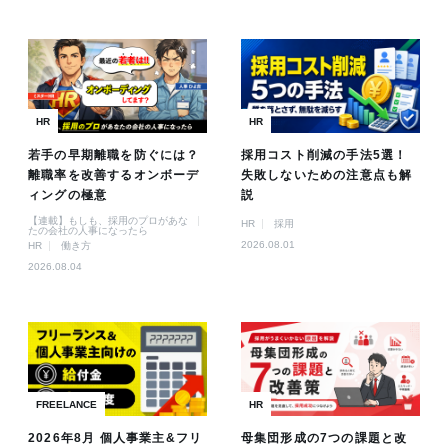
HR
HR
若手の早期離職を防ぐには？
採用コスト削減の手法5選！
離職率を改善するオンボーデ
失敗しないための注意点も解
ィングの極意
説
【連載】もしも、採用のプロがあな
HR
採用
たの会社の人事になったら
2026.08.01
HR
働き方
2026.08.04
FREELANCE
HR
2026年8月 個人事業主&フリ
母集団形成の7つの課題と改