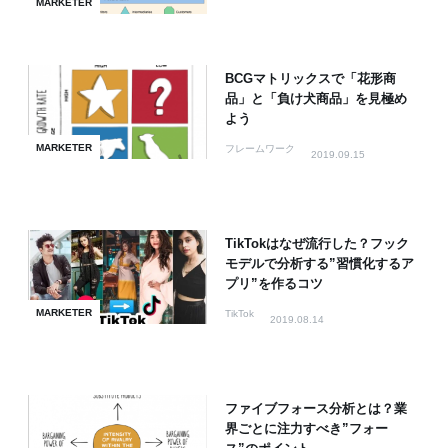
MARKETER
BCGマトリックスで「花形商
品」と「負け犬商品」を見極め
よう
MARKETER
フレームワーク
2019.09.15
TikTokはなぜ流行した？フック
モデルで分析する”習慣化するア
プリ”を作るコツ
MARKETER
TikTok
2019.08.14
ファイブフォース分析とは？業
界ごとに注力すべき”フォー