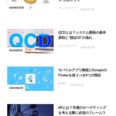
ス”のポイント
MARKETER
フレームワーク
2019.07.05
QCDとは？システム開発の基本
原則と"脱QCD"の流れ
フレームワーク
2019.06.24
BUSINESS
モバイルアプリ開発にGoogleの
Flutterを使うべき8つの理由
Flutter
2019.06.12
ENGINEER
6Rとは？市場のターゲティング
を考える際に必須のフレームワ