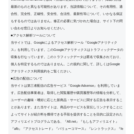
最新のものと異なる可能性があります。当該情報について、その有用性、適
合性、完全性、正確性、安全性、合法性、最新性等について、いかなる保証
もするものではありません。修正の必要に気づかれた場合は、サイト下の問
い合わせ窓口よりお知らせください。
■アクセス解析ツールについて
当サイトでは、Googleによるアクセス解析ツール『Googleアナリティク
ス』を利用しています。このGoogleアナリティクスはトラフィックデータの
収集を行なっています。このトラフィックデータは匿名で収集されており、
個人を特定するものではありません。この規約に関して、詳しくは
Google
アナリティクス利用規約
をご覧ください。
■広告の配信について
当サイトは第三者配信の広告サービス『Google Adsense』を利用していま
す。広告配信事業者は、取得した閲覧履歴や購買履歴等の情報を分析して、
ユーザーの趣味・嗜好に応じた新商品・サービスに関する広告を表示するこ
とがあります。また当サイトは、商品やサービスを宣伝しリンクすることに
よってサイトが紹介料を獲得できる手段を提供することを目的に設定された
アフィリエイトプログラムである、『A8.net』『もしもアフィリエイト』
『afb』『アクセストレード』『バリューコマース』『レントラックス』『fe