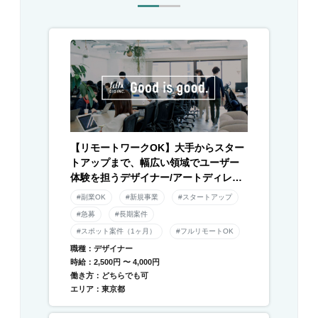
【リモートワークOK】大手からスター
トアップまで、幅広い領域でユーザー
体験を担うデザイナー/アートディレク
ター募集！
#副業OK
#新規事業
#スタートアップ
#急募
#長期案件
#スポット案件（1ヶ月）
#フルリモートOK
職種：デザイナー
時給：2,500円 〜 4,000円
働き方：どちらでも可
エリア：東京都