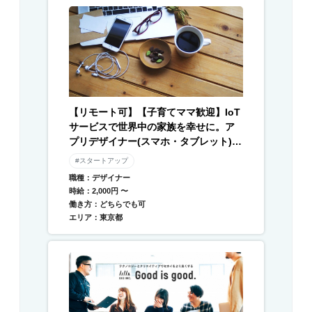
【リモート可】【子育てママ歓迎】IoT
サービスで世界中の家族を幸せに。ア
プリデザイナー(スマホ・タブレット) /
Webデザイナー募集
#スタートアップ
職種：デザイナー
時給：2,000円 〜
働き方：どちらでも可
エリア：東京都