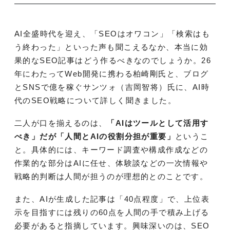
AI全盛時代を迎え、「SEOはオワコン」「検索はも
う終わった」といった声も聞こえるなか、本当に効
果的なSEO記事はどう作るべきなのでしょうか。26
年にわたってWeb開発に携わる柏崎剛氏と、ブログ
とSNSで億を稼ぐサンツォ（吉岡智将）氏に、AI時
代のSEO戦略について詳しく聞きました。
二人が口を揃えるのは、
「AIはツールとして活用す
べき」だが「人間とAIの役割分担が重要」
というこ
と。具体的には、キーワード調査や構成作成などの
作業的な部分はAIに任せ、体験談などの一次情報や
戦略的判断は人間が担うのが理想的とのことです。
また、AIが生成した記事は「40点程度」で、上位表
示を目指すには残りの60点を人間の手で積み上げる
必要があると指摘しています。興味深いのは、SEO