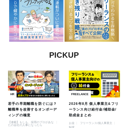
PICKUP
HR
FREELANCE
若手の早期離職を防ぐには？
2026年8月 個人事業主&フリ
離職率を改善するオンボーデ
ーランス向け給付金/補助金/
ィングの極意
助成金まとめ
【連載】もしも、採用のプロがあな
お金
フリーランス/個人事業主
たの会社の人事になったら
制度