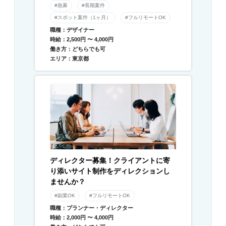
#急募
#長期案件
#スポット案件（1ヶ月）
#フルリモートOK
職種：デザイナー
時給：2,500円 〜 4,000円
働き方：どちらでも可
エリア：東京都
ディレクター募集！クライアントに寄
り添いサイト制作をディレクションし
ませんか？
#副業OK
#フルリモートOK
職種：プランナー・ディレクター
時給：2,000円 〜 4,000円