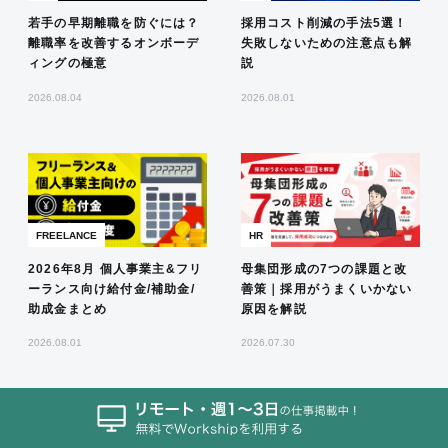
若手の早期離職を防ぐには？
採用コスト削減の手法5選！
離職率を改善するオンボーデ
失敗しないための注意点も解
ィングの極意
説
2026.08.04
2026.08.01
FREELANCE
HR
2026年8月 個人事業主&フリ
母集団形成の7つの課題と改
ーランス向け給付金/補助金/
善策｜採用がうまくいかない
助成金まとめ
原因を解説
2026.08.01
2026.07.30
MORE ARTICLES