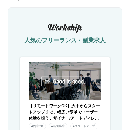
人気のフリーランス・副業求人
【リモートワークOK】大手からスター
トアップまで、幅広い領域でユーザー
体験を担うデザイナー/アートディレク
ター募集！
#副業OK
#新規事業
#スタートアップ