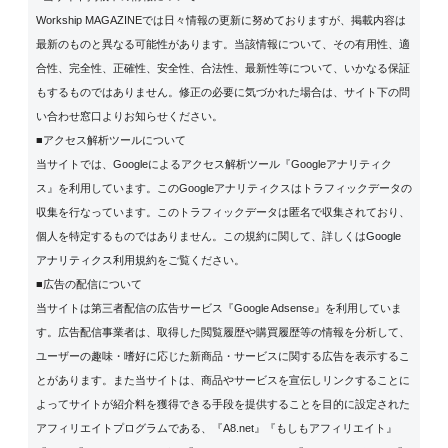
Workship MAGAZINEでは日々情報の更新に努めておりますが、掲載内容は
最新のものと異なる可能性があります。当該情報について、その有用性、適
合性、完全性、正確性、安全性、合法性、最新性等について、いかなる保証
もするものではありません。修正の必要に気づかれた場合は、サイト下の問
い合わせ窓口よりお知らせください。
■アクセス解析ツールについて
当サイトでは、Googleによるアクセス解析ツール『Googleアナリティク
ス』を利用しています。このGoogleアナリティクスはトラフィックデータの
収集を行なっています。このトラフィックデータは匿名で収集されており、
個人を特定するものではありません。この規約に関して、詳しくは
Google
アナリティクス利用規約
をご覧ください。
■広告の配信について
当サイトは第三者配信の広告サービス『Google Adsense』を利用していま
す。広告配信事業者は、取得した閲覧履歴や購買履歴等の情報を分析して、
ユーザーの趣味・嗜好に応じた新商品・サービスに関する広告を表示するこ
とがあります。また当サイトは、商品やサービスを宣伝しリンクすることに
よってサイトが紹介料を獲得できる手段を提供することを目的に設定された
アフィリエイトプログラムである、『A8.net』『もしもアフィリエイト』