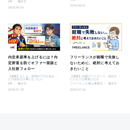
HR
働き方
2026.08.01
2026.08.04
HR
FREELANCE
内定承諾率を上げるには？内
フリーランスが就職で失敗し
定辞退を防ぐオファー面談と
ないために、絶対に考えてお
入社前フォロー
きたいこと
【連載】もしも、採用のプロがあな
【連載】34歳フリーランス、会社を
たの会社の人事になったら
たたんで公務員になる
HR
働き方
フリーランス/個人事業主
働き方
2026.07.28
2026.07.24