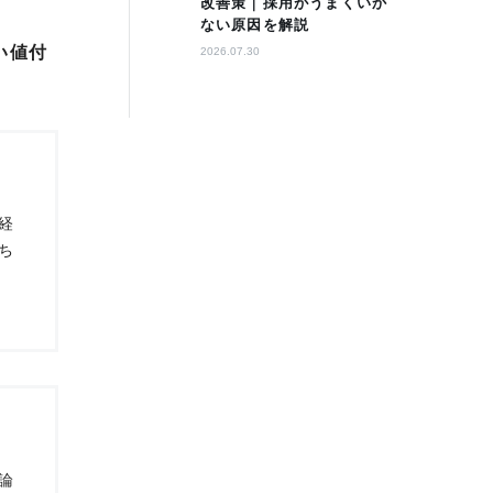
改善策｜採用がうまくいか
ない原因を解説
い値付
2026.07.30
経
ち
論