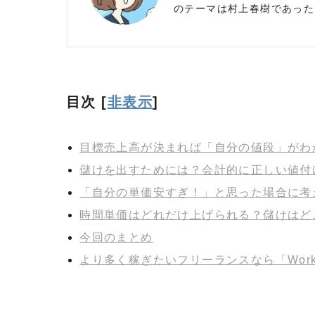
のテーマは村上春樹であった
目次
[
非表示
]
目標売上高が決まれば「自分の値段」がわ
儲けを出すためには？会計的に正しい値付
「自分の単価安すぎ！」と思った場合に考
時間単価はどれだけ上げられる？儲けはど
今回のまとめ
より多く稼ぎたいフリーランスなら「Works