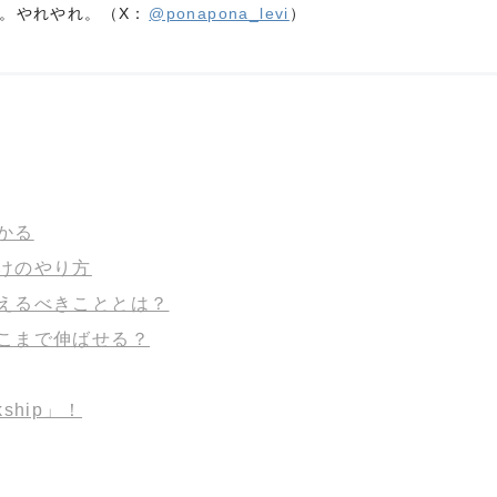
。やれやれ。（X：
@ponapona_levi
）
かる
けのやり方
えるべきこととは？
こまで伸ばせる？
hip」！