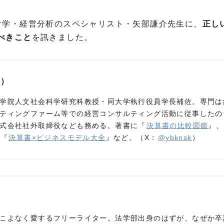
計学・経営分析のスペシャリスト・矢部謙介先生に、
正し
べきこと
を訊きました。
け）
学院人文社会科学研究科教授・同大学執行役員学長補佐。専門は
ティングファーム等での経営コンサルティング活動に従事したの
式会社社外取締役なども務める。著書に『
決算書の比較図鑑
』、
』『
決算書×ビジネスモデル大全
』など。（X：
@ybknsk
）
こよなく愛するフリーライター。法学部出身のはずが、なぜか卒