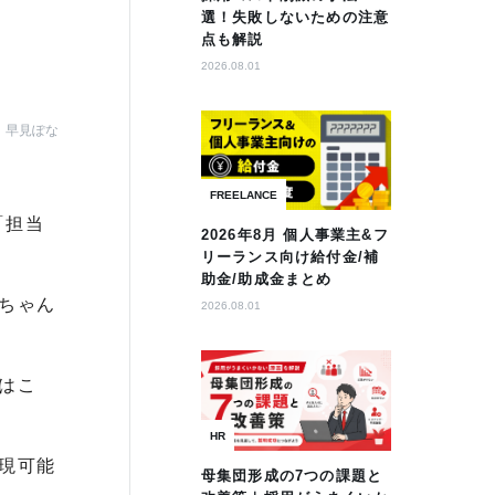
選！失敗しないための注意
点も解説
2026.08.01
早見ぽな
FREELANCE
「担当
2026年8月 個人事業主&フ
リーランス向け給付金/補
助金/助成金まとめ
ちゃん
2026.08.01
はこ
HR
現可能
母集団形成の7つの課題と