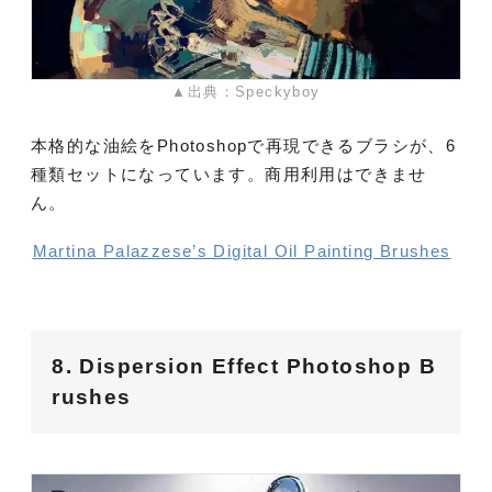
▲出典：Speckyboy
本格的な油絵をPhotoshopで再現できるブラシが、6
種類セットになっています。商用利用はできませ
ん。
Martina Palazzese’s Digital Oil Painting Brushes
8. Dispersion Effect Photoshop B
rushes