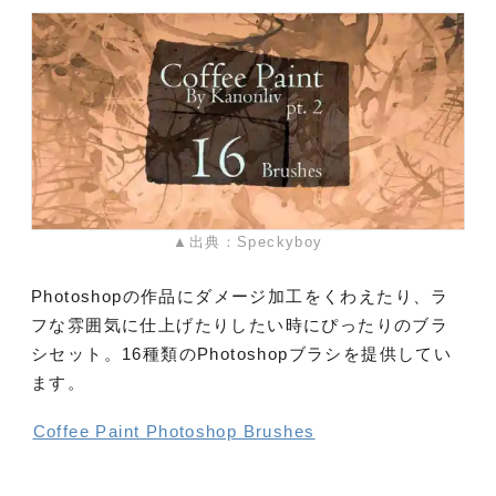
▲出典：Speckyboy
Photoshopの作品にダメージ加工をくわえたり、ラ
フな雰囲気に仕上げたりしたい時にぴったりのブラ
シセット。16種類のPhotoshopブラシを提供してい
ます。
Coffee Paint Photoshop Brushes