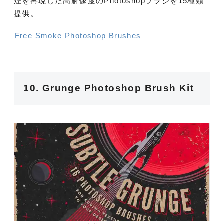
煙を再現した高解像度のPhotoshopブラシを15種類
提供。
Free Smoke Photoshop Brushes
10. Grunge Photoshop Brush Kit