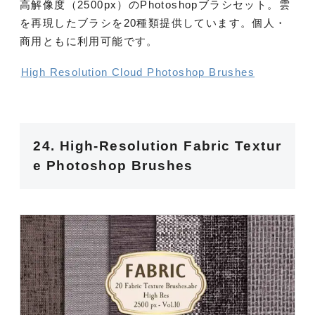
高解像度（2500px）のPhotoshopブラシセット。雲
を再現したブラシを20種類提供しています。個人・
商用ともに利用可能です。
High Resolution Cloud Photoshop Brushes
24. High-Resolution Fabric Textur
e Photoshop Brushes