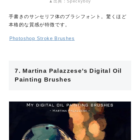
▲出典：Speckyboy
手書きのサンセリフ体のブラシフォント。驚くほど
本格的な質感が特徴です。
Photoshop Stroke Brushes
7. Martina Palazzese’s Digital Oil
Painting Brushes