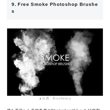
9. Free Smoke Photoshop Brushe
s
▲出典：Brusheezy