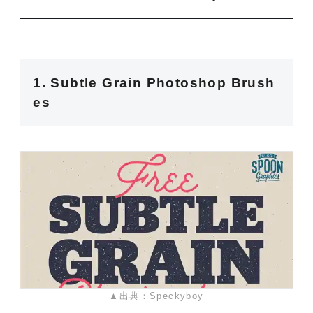
1. Subtle Grain Photoshop Brush
es
▲出典：Speckyboy