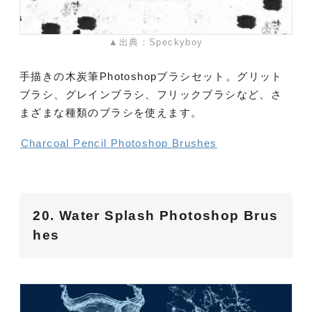
▲出典：Speckyboy
手描きの木炭筆Photoshopブラシセット。グリット
ブラシ、グレインブラシ、フリックブラシなど、さ
まざまな種類のブラシを使えます。
Charcoal Pencil Photoshop Brushes
20. Water Splash Photoshop Brus
hes