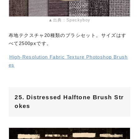
▲出典：Speckyboy
布地テクスチャ20種類のブラシセット。サイズはす
べて2500pxです。
High-Resolution Fabric Texture Photoshop Brush
es
25. Distressed Halftone Brush Str
okes