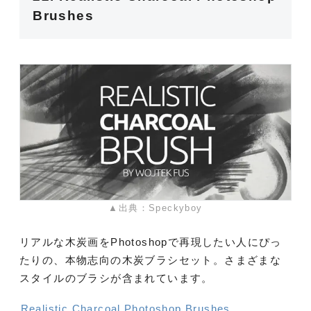
Brushes
▲出典：Speckyboy
リアルな木炭画をPhotoshopで再現したい人にぴっ
たりの、本物志向の木炭ブラシセット。さまざまな
スタイルのブラシが含まれています。
Realistic Charcoal Photoshop Brushes