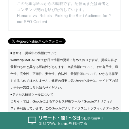
この記事はMozからの転載です。配信元または著者と
コンテンツ契約を結び配信しています。
Humans vs. Robots: Picking the Best Audience for Y
our SEO Content
■当サイト掲載中の情報について
Workship MAGAZINEでは日々情報の更新に努めておりますが、掲載内容は
最新のものと異なる可能性があります。当該情報について、その有用性、適
合性、完全性、正確性、安全性、合法性、最新性等について、いかなる保証
もするものではありません。修正の必要に気づかれた場合は、サイト下の問
い合わせ窓口よりお知らせください。
■アクセス解析ツールについて
当サイトでは、Googleによるアクセス解析ツール『Googleアナリティク
ス』を利用しています。このGoogleアナリティクスはトラフィックデータの
収集を行なっています。このトラフィックデータは匿名で収集されており、
個人を特定するものではありません。この規約に関して、詳しくは
Google
アナリティクス利用規約
をご覧ください。