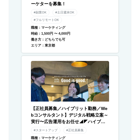
ーケターを募集！
#副業OK
#土日週末OK
#フルリモートOK
職種：マーケティング
時給：1,500円 〜 4,000円
働き方：どちらでも可
エリア：東京都
【正社員募集／ハイブリット勤務／We
bコンサルタント】デジタル戦略立案～
実行〜広告運用をお任せ◢◤ハイブリ
ッド勤務×残業月平均10時間以下◢◤伴
#スタートアップ
#正社員募集
走型のデジタル支援と自社メディアを
職種：マーケティング