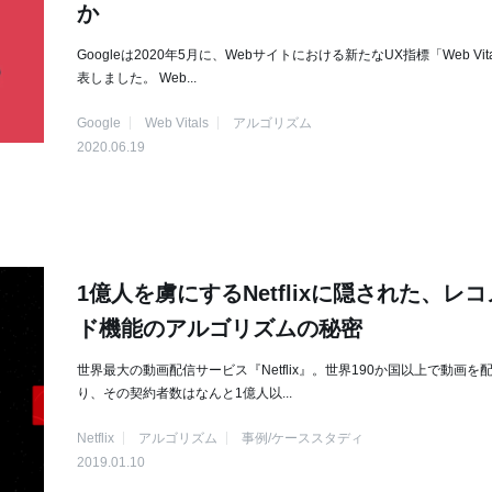
か
Googleは2020年5月に、Webサイトにおける新たなUX指標「Web Vit
表しました。 Web...
Google
Web Vitals
アルゴリズム
2020.06.19
1億人を虜にするNetflixに隠された、レ
ド機能のアルゴリズムの秘密
世界最大の動画配信サービス『Netflix』。世界190か国以上で動画を
り、その契約者数はなんと1億人以...
Netflix
アルゴリズム
事例/ケーススタディ
2019.01.10