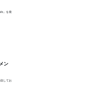
als」を発
コメン
配信してお