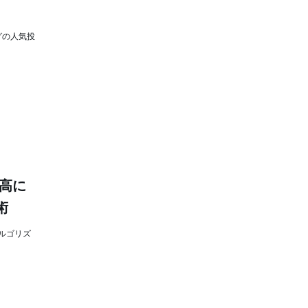
グの人気投
高に
術
ルゴリズ