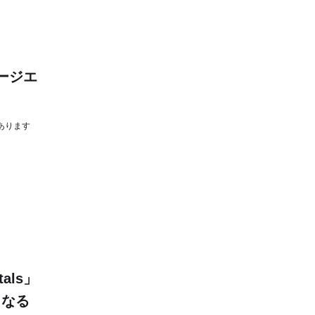
ページエ
あります
als」
となる