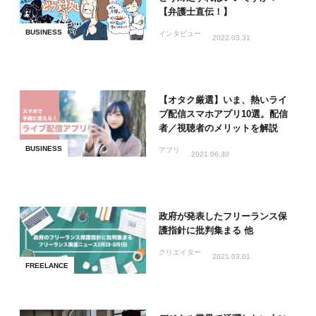
【弁護士直伝！】
BUSINESS
インタビュー
2022.03.31
【オタク厳選】いま、熱いライ
ブ配信スマホアプリ10選。配信
者／視聴者のメリットを解説
BUSINESS
アプリ
2021.06.30
政府が発表したフリーランス保
護指針に批判集まる 他
クリエイター
2021.03.01
FREELANCE