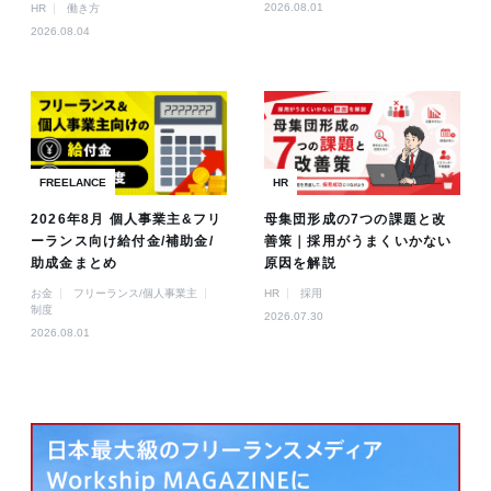
2026.08.01
HR
働き方
2026.08.04
FREELANCE
HR
2026年8月 個人事業主&フリ
母集団形成の7つの課題と改
ーランス向け給付金/補助金/
善策｜採用がうまくいかない
助成金まとめ
原因を解説
お金
フリーランス/個人事業主
HR
採用
制度
2026.07.30
2026.08.01