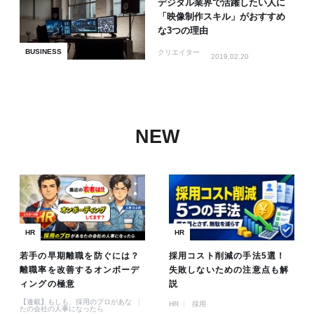
デジタル業界で活躍したい人に
「映像制作スキル」がおすすめ
な3つの理由
BUSINESS
クリエイター
2019.02.20
NEW
HR
HR
若手の早期離職を防ぐには？
採用コスト削減の手法5選！
離職率を改善するオンボーデ
失敗しないための注意点も解
ィングの極意
説
【連載】もしも、採用のプロがあな
HR
採用
たの会社の人事になったら