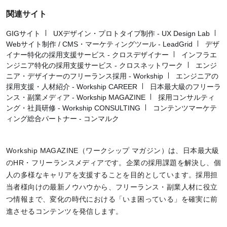
関連サイト
GIGサイト
UXデザイン・プロトタイプ制作 - UX Design Lab
Webサイト制作 / CMS・マーケティングツール - LeadGrid
デザ
イナー特化の採用支援サービス - クロスデザイナー
インフラエ
ンジニア特化の採用支援サービス - クロスネットワーク
エンジ
ニア・デザイナーのフリーランス採用 - Workship
エンジニアの
採用支援・人材紹介 - Workship CAREER
日本最大級のフリーラ
ンス・副業メディア - Workship MAGAZINE
採用コンサルティ
ング・社員研修 - Workship CONSULTING
コンテンツマーケテ
ィング総合パートナー - コンマルク
Workship MAGAZINE（ワークシップ マガジン）は、日本最大級
のHR・フリーランスメディアです。企業の採用課題を解決し、個
人の多様なキャリアを支援することを目的としています。採用担
当者様向けの最新ノウハウから、フリーランス・副業人材に役立
つ情報まで、変化の時代における「いま困っている」を確実に前
進させるコンテンツを発信します。