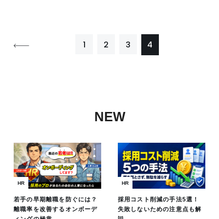
1
2
3
4
NEW
HR
HR
若手の早期離職を防ぐには？
採用コスト削減の手法5選！
離職率を改善するオンボーデ
失敗しないための注意点も解