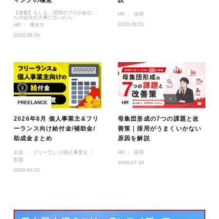
ィングの極意
説
【連載】もしも、採用のプロがあな
HR
採用
たの会社の人事になったら
2026.08.01
HR
働き方
2026.08.04
FREELANCE
HR
2026年8月 個人事業主&フリ
母集団形成の7つの課題と改
ーランス向け給付金/補助金/
善策｜採用がうまくいかない
助成金まとめ
原因を解説
お金
フリーランス/個人事業主
HR
採用
制度
2026.07.30
2026.08.01