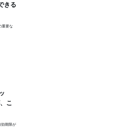
できる
の重要な
ッ
が、こ
の有効期限が