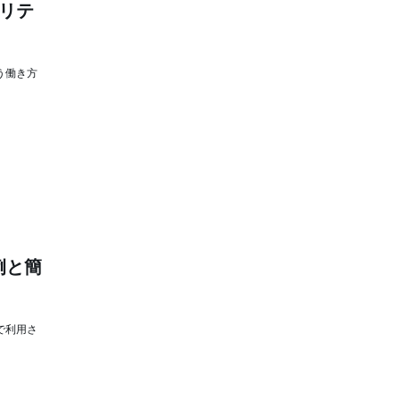
ュリテ
う働き方
例と簡
で利用さ