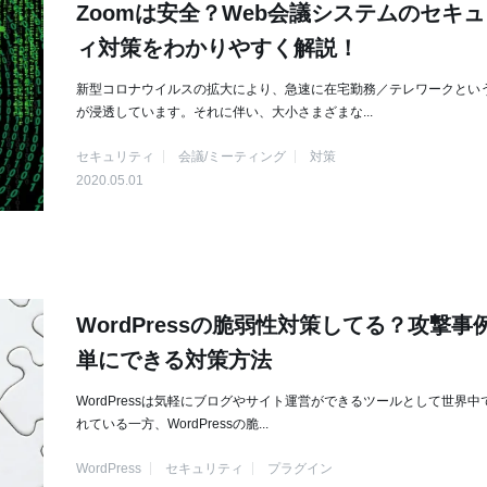
Zoomは安全？Web会議システムのセキ
ィ対策をわかりやすく解説！
新型コロナウイルスの拡大により、急速に在宅勤務／テレワークとい
が浸透しています。それに伴い、大小さまざまな...
セキュリティ
会議/ミーティング
対策
2020.05.01
WordPressの脆弱性対策してる？攻撃事
単にできる対策方法
WordPressは気軽にブログやサイト運営ができるツールとして世界中
れている一方、WordPressの脆...
WordPress
セキュリティ
プラグイン