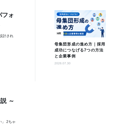
のパフォ
る
HR
に設計され
母集団形成の進め方｜採用
成功につなげる7つの方法
と企業事例
2026.07.30
説 ～
」 2ちゃ