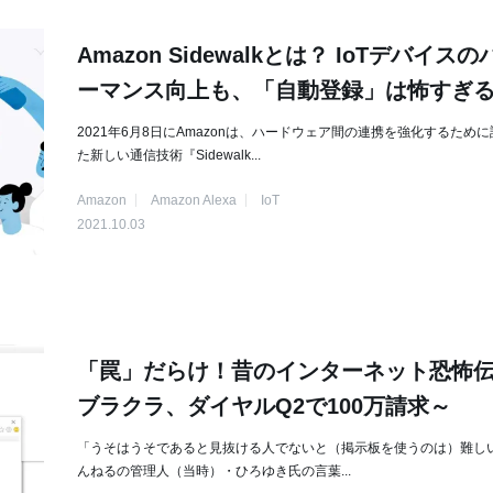
Amazon Sidewalkとは？ IoTデバイス
ーマンス向上も、「自動登録」は怖すぎ
2021年6月8日にAmazonは、ハードウェア間の連携を強化するため
た新しい通信技術『Sidewalk...
Amazon
Amazon Alexa
IoT
2021.10.03
「罠」だらけ！昔のインターネット恐怖伝
ブラクラ、ダイヤルQ2で100万請求～
「うそはうそであると見抜ける人でないと（掲示板を使うのは）難しい
んねるの管理人（当時）・ひろゆき氏の言葉...