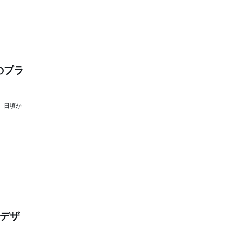
のプラ
ず、日頃か
デザ