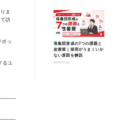
なりま
せて訪
HR
ジボッ
母集団形成の7つの課題と
改善策｜採用がうまくいか
ない原因を解説
するユ
2026.07.30