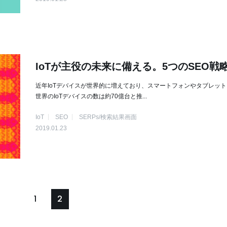
IoTが主役の未来に備える。5つのSEO戦
近年IoTデバイスが世界的に増えており、スマートフォンやタブレッ
世界のIoTデバイスの数は約70億台と推...
IoT
SEO
SERPs/検索結果画面
2019.01.23
1
2