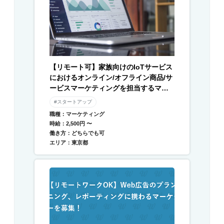
【リモート可】家族向けのIoTサービス
におけるオンライン/オフライン商品/サ
ービスマーケティングを担当するマー
ケターを募集
#スタートアップ
職種：マーケティング
時給：2,500円 〜
働き方：どちらでも可
エリア：東京都