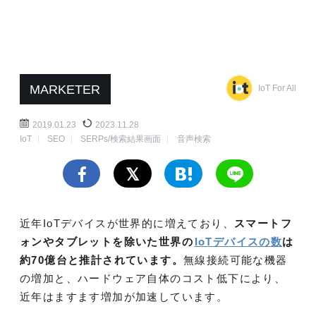
MARKETER
IoT For All
2019.01.23
2023.11.28
IoT
SEO
SERPs/検索結果画面
音声検索
近年IoTデバイスが世界的に増えており、
スマートフ
ォンやタブレットを除いた世界の
IoTデバイスの数
は
約70億台と推計されています。
無線接続可能な機器
の増加と、ハードウェア自体のコスト低下により、
近年はますます増加が加速しています。