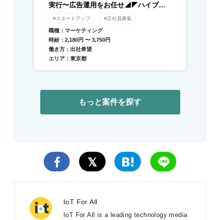
実行〜広告運用をお任せ◢◤ハイブリ
ッド勤務×残業月平均10時間以下◢◤伴
#スタートアップ
#正社員募集
走型のデジタル支援と自社メディアを
職種：マーケティング
運営／急成長中DXベンチャー
時給：2,180円 〜 3,750円
働き方：出社希望
エリア：東京都
もっと案件を探す
IoT For All
IoT For All is a leading technology media