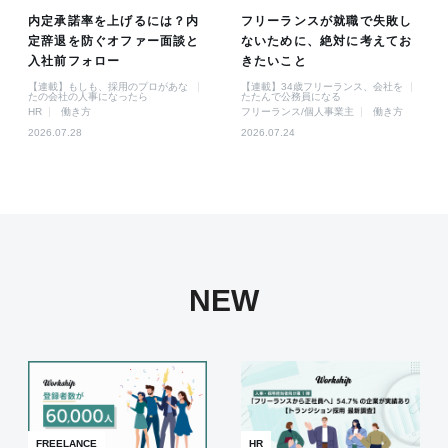
内定承諾率を上げるには？内
フリーランスが就職で失敗し
定辞退を防ぐオファー面談と
ないために、絶対に考えてお
入社前フォロー
きたいこと
【連載】もしも、採用のプロがあな
【連載】34歳フリーランス、会社を
たの会社の人事になったら
たたんで公務員になる
HR
働き方
フリーランス/個人事業主
働き方
2026.07.28
2026.07.24
NEW
FREELANCE
HR