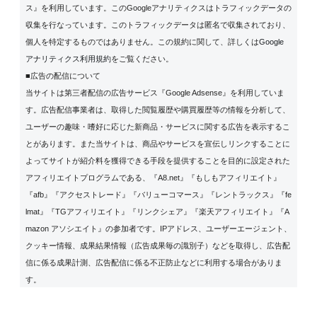
ス』を利用しています。このGoogleアナリティクスはトラフィックデータの
収集を行なっています。このトラフィックデータは匿名で収集されており、
個人を特定するものではありません。この規約に関して、詳しくは
Google
アナリティクス利用規約
をご覧ください。
■広告の配信について
当サイトは第三者配信の広告サービス『Google Adsense』を利用していま
す。広告配信事業者は、取得した閲覧履歴や購買履歴等の情報を分析して、
ユーザーの趣味・嗜好に応じた新商品・サービスに関する広告を表示するこ
とがあります。また当サイトは、商品やサービスを宣伝しリンクすることに
よってサイトが紹介料を獲得できる手段を提供することを目的に設定された
アフィリエイトプログラムである、『A8.net』『もしもアフィリエイト』
『afb』『アクセストレード』『バリューコマース』『レントラックス』『fe
lmat』『TGアフィリエイト』『リンクシェア』『楽天アフィリエイト』『A
mazon アソシエイト』の参加者です。IPアドレス、ユーザーエージェント、
クッキー情報、成果結果情報（広告成果毎の識別子）などを取得し、広告配
信に係る成果計測、広告配信に係る不正防止などに利用する場合がありま
す。