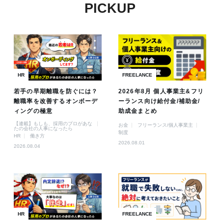
PICKUP
HR
FREELANCE
若手の早期離職を防ぐには？
2026年8月 個人事業主&フリ
離職率を改善するオンボーデ
ーランス向け給付金/補助金/
ィングの極意
助成金まとめ
【連載】もしも、採用のプロがあな
お金
フリーランス/個人事業主
たの会社の人事になったら
制度
HR
働き方
2026.08.01
2026.08.04
HR
FREELANCE