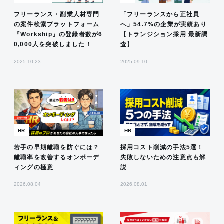
フリーランス・副業人材専門
「フリーランスから正社員
の案件検索プラットフォーム
へ」54.7%の企業が実績あり
『Workship』の登録者数が6
【トランジション採用 最新調
0,000人を突破しました！
査】
2025.10.23
2025.09.10
HR
HR
若手の早期離職を防ぐには？
採用コスト削減の手法5選！
離職率を改善するオンボーデ
失敗しないための注意点も解
ィングの極意
説
2026.08.04
2026.08.01