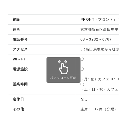
施設
PRONT（プロント） 高
住所
東京都新宿区高田馬場1－33
電話番号
03－3232－6767
アクセス
JR高田馬場駅から徒歩2分
Wi－Fi
〇
電源施設
〇
横スクロール可能
（月~金）カフェ 07:00～17:
営業時間
0）
（土・日・祝）カフェ 07:0
定休日
なし
その他
座席：117席（分煙）