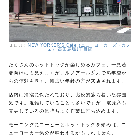
▲出典：
NEW YORKER’S Cafe（ニューヨーカーズ・カフ
ェ） 高田馬場1丁目店
たくさんのホットドッグが楽しめるカフェ。一見若
者向けにも見えますが、ルノアール系列で熟年層か
らの信頼も厚く、幅広い年齢の方が来店されます。
店内は清潔に保たれており、比較的落ち着いた雰囲
気です。混雑していることも多いですが、電源席も
充実しているの気持ちよく作業に打ち込めます。
モーニングにコーヒーとホットドッグを頼めば、ニ
ューヨーカー気分が味わえるかもしれません。