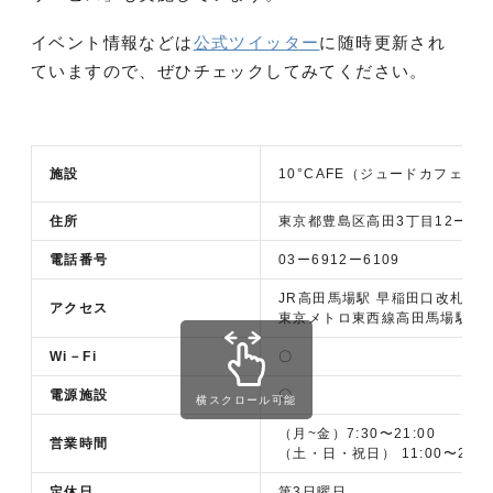
イベント情報などは
公式ツイッター
に随時更新され
ていますので、ぜひチェックしてみてください。
施設
10°CAFE（ジュードカフェ）
住所
東京都豊島区高田3丁目12ー8
電話番号
03ー6912ー6109
JR高田馬場駅 早稲田口改札より
アクセス
東京メトロ東西線高田馬場駅より
Wi－Fi
〇
電源施設
〇
横スクロール可能
（月~金）7:30〜21:00
営業時間
（土・日・祝日） 11:00〜21:0
定休日
第3日曜日