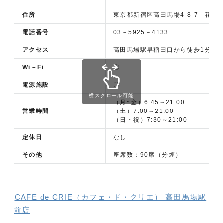
住所
東京都新宿区高田馬場4-8-7 花川ビ
電話番号
03－5925－4133
アクセス
高田馬場駅早稲田口から徒歩1分
Wi－Fi
〇
電源施設
〇
横スクロール可能
（月~金）6:45～21:00
営業時間
（土）7:00～21:00
（日・祝）7:30～21:00
定休日
なし
その他
座席数：90席（分煙）
CAFE de CRIE（カフェ・ド・クリエ） 高田馬場駅
前店