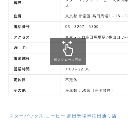
施設
店
住所
東京都 新宿区 高田馬場1－25－32 10
電話番号
03－3207－5800
アクセス
東京メトロ高田馬場駅7番出口 から徒
Wi－Fi
〇
電源施設
〇
横スクロール可能
営業時間
7:00～22:30
定休日
不定休
その他
座席数：50席（完全禁煙）
スターバックス コーヒー 高田馬場早稲田通り店