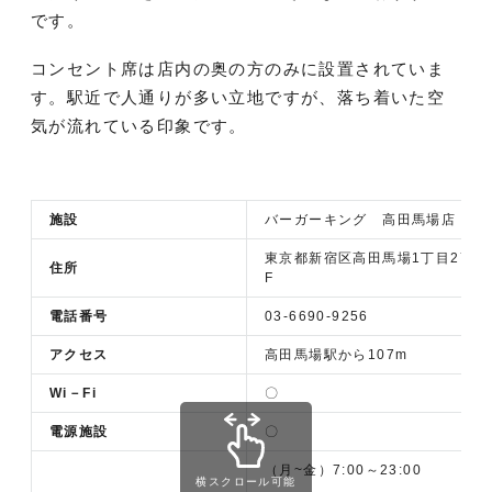
です。
コンセント席は店内の奥の方のみに設置されていま
す。駅近で人通りが多い立地ですが、落ち着いた空
気が流れている印象です。
施設
バーガーキング 高田馬場店
東京都新宿区高田馬場1丁目27−3
住所
F
電話番号
03-6690-9256
アクセス
高田馬場駅から107m
Wi－Fi
〇
電源施設
〇
（月~金）7:00～23:00
横スクロール可能