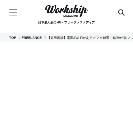
日本最大級のHR・フリーランスメディア
TOP
FREELANCE
【高田馬場】電源&Wi-Fiがあるカフェ16選！勉強/仕事/