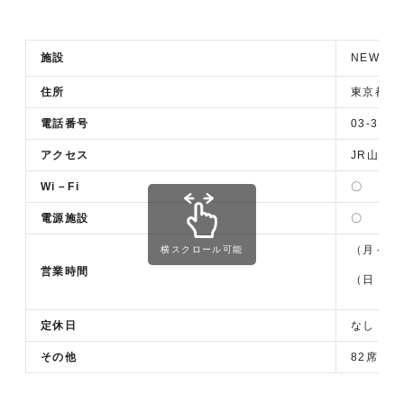
施設
NEW Y
住所
東京都新宿
電話番号
03-3208
アクセス
JR山手
Wi－Fi
〇
電源施設
〇
（月～土） 
横スクロール可能
営業時間
（日・祝）
定休日
なし
その他
82席（禁