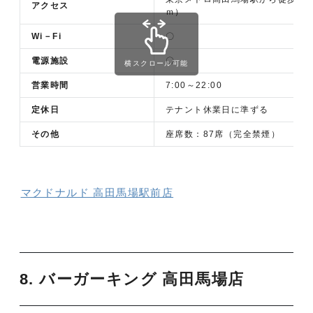
アクセス
ｍ）
Wi－Fi
〇
電源施設
〇
横スクロール可能
営業時間
7:00～22:00
定休日
テナント休業日に準ずる
その他
座席数：87席（完全禁煙）
マクドナルド 高田馬場駅前店
8. バーガーキング 高田馬場店