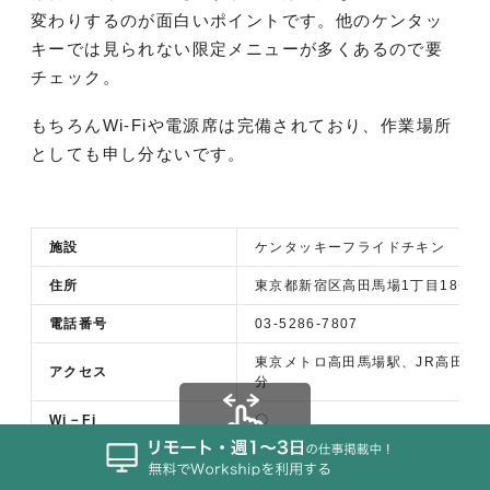
変わりするのが面白いポイントです。他のケンタッ
キーでは見られない限定メニューが多くあるので要
チェック。
もちろんWi-Fiや電源席は完備されており、作業場所
としても申し分ないです。
施設
ケンタッキーフライドチキン 高田
住所
東京都新宿区高田馬場1丁目18−10
電話番号
03-5286-7807
東京メトロ高田馬場駅、JR高田馬
アクセス
分
Wi－Fi
〇
電源施設
〇
横スクロール可能