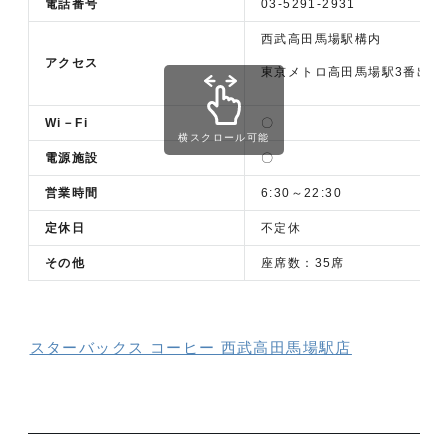
電話番号
03-5291-2931
西武高田馬場駅構内
アクセス
東京メトロ高田馬場駅3番出口
Wi－Fi
〇
横スクロール可能
電源施設
〇
営業時間
6:30～22:30
定休日
不定休
その他
座席数：35席
スターバックス コーヒー 西武高田馬場駅店