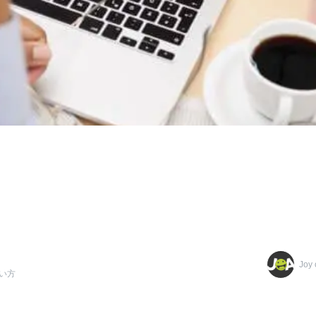
Joy 
い方