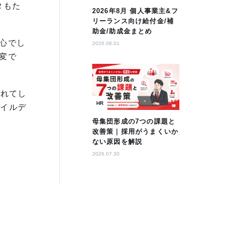
タもた
2026年8月 個人事業主&フ
リーランス向け給付金/補
助金/助成金まとめ
心でし
2026.08.01
変で
されてし
HR
バイルデ
母集団形成の7つの課題と
改善策｜採用がうまくいか
ない原因を解説
2026.07.30