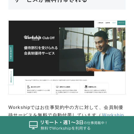
Workshipではお仕事契約中の方に対して、会員制優
待サービスを無料で自動付帯しています（
Workship
PREMIUM Club Off
）。国内外20万以上の施設やサ
ービスが最大90％OFFになるほか、契約者の家族や