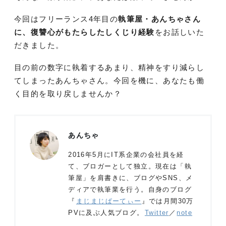
今回はフリーランス4年目の
執筆屋・あんちゃさん
に、復讐心がもたらしたしくじり経験
をお話しいた
だきました。
目の前の数字に執着するあまり、精神をすり減らし
てしまったあんちゃさん。今回を機に、あなたも働
く目的を取り戻しませんか？
あんちゃ
2016年5月にIT系企業の会社員を経
て、ブロガーとして独立。現在は「執
筆屋」を肩書きに、ブログやSNS、メ
ディアで執筆業を行う。自身のブログ
『
まじまじぱーてぃー
』では月間30万
PVに及ぶ人気ブログ。
Twitter
／
note