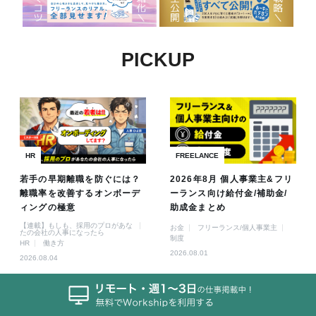
PICKUP
HR
FREELANCE
若手の早期離職を防ぐには？
2026年8月 個人事業主&フリ
離職率を改善するオンボーデ
ーランス向け給付金/補助金/
ィングの極意
助成金まとめ
【連載】もしも、採用のプロがあな
お金
フリーランス/個人事業主
たの会社の人事になったら
制度
HR
働き方
2026.08.01
2026.08.04