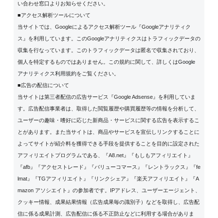
い合わせ窓口よりお知らせください。
■アクセス解析ツールについて
当サイトでは、Googleによるアクセス解析ツール『Googleアナリティク
ス』を利用しています。このGoogleアナリティクスはトラフィックデータの
収集を行なっています。このトラフィックデータは匿名で収集されており、
個人を特定するものではありません。この規約に関して、詳しくは
Google
アナリティクス利用規約
をご覧ください。
■広告の配信について
当サイトは第三者配信の広告サービス『Google Adsense』を利用していま
す。広告配信事業者は、取得した閲覧履歴や購買履歴等の情報を分析して、
ユーザーの趣味・嗜好に応じた新商品・サービスに関する広告を表示するこ
とがあります。また当サイトは、商品やサービスを宣伝しリンクすることに
よってサイトが紹介料を獲得できる手段を提供することを目的に設定された
アフィリエイトプログラムである、『A8.net』『もしもアフィリエイト』
『afb』『アクセストレード』『バリューコマース』『レントラックス』『fe
lmat』『TGアフィリエイト』『リンクシェア』『楽天アフィリエイト』『A
mazon アソシエイト』の参加者です。IPアドレス、ユーザーエージェント、
クッキー情報、成果結果情報（広告成果毎の識別子）などを取得し、広告配
信に係る成果計測、広告配信に係る不正防止などに利用する場合がありま