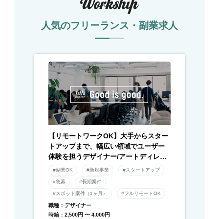
人気のフリーランス・副業求人
【リモートワークOK】大手からスター
トアップまで、幅広い領域でユーザー
体験を担うデザイナー/アートディレク
ター募集！
#副業OK
#新規事業
#スタートアップ
#急募
#長期案件
#スポット案件（1ヶ月）
#フルリモートOK
職種：デザイナー
時給：2,500円 〜 4,000円