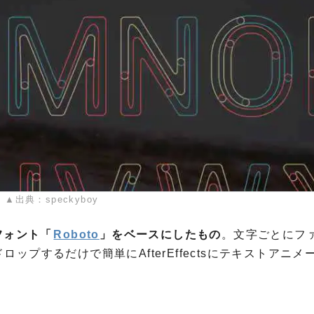
▲出典：speckyboy
のフォント「
Roboto
」をベースにしたもの
。文字ごとにフ
プするだけで簡単にAfterEffectsにテキストアニメ