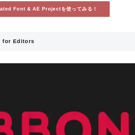
imated Font & AE Projectを使ってみる！
 for Editors