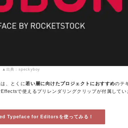
▲出典：speckyboy
』は、とくに
若い層に向けたプロジェクトにおすすめ
のテ
rEffectsで使えるプリレンダリングクリップが付属して
ated Typeface for Editorsを使ってみる！