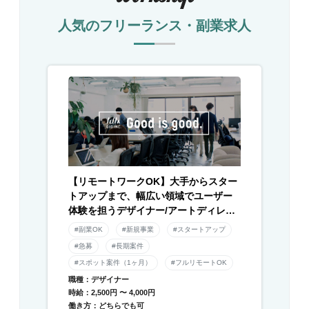
人気のフリーランス・副業求人
【リモートワークOK】大手からスター
トアップまで、幅広い領域でユーザー
体験を担うデザイナー/アートディレク
ター募集！
#副業OK
#新規事業
#スタートアップ
#急募
#長期案件
#スポット案件（1ヶ月）
#フルリモートOK
職種：デザイナー
時給：2,500円 〜 4,000円
働き方：どちらでも可