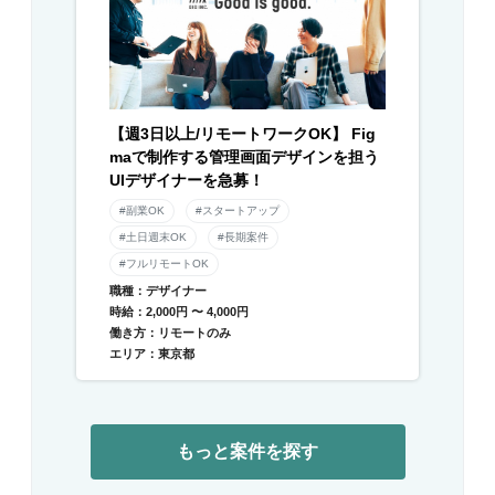
【週3日以上/リモートワークOK】 Fig
maで制作する管理画面デザインを担う
UIデザイナーを急募！
#副業OK
#スタートアップ
#土日週末OK
#長期案件
#フルリモートOK
職種：デザイナー
時給：2,000円 〜 4,000円
働き方：リモートのみ
エリア：東京都
もっと案件を探す