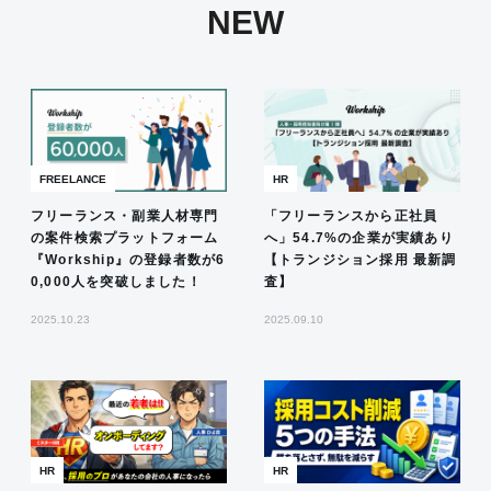
NEW
FREELANCE
HR
フリーランス・副業人材専門
「フリーランスから正社員
の案件検索プラットフォーム
へ」54.7%の企業が実績あり
『Workship』の登録者数が6
【トランジション採用 最新調
0,000人を突破しました！
査】
2025.10.23
2025.09.10
HR
HR