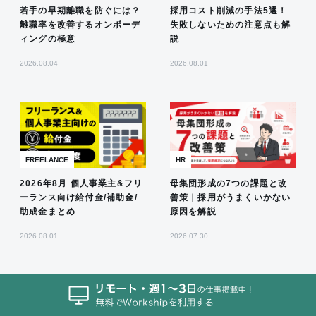
若手の早期離職を防ぐには？
採用コスト削減の手法5選！
離職率を改善するオンボーデ
失敗しないための注意点も解
ィングの極意
説
2026.08.04
2026.08.01
FREELANCE
HR
2026年8月 個人事業主&フリ
母集団形成の7つの課題と改
ーランス向け給付金/補助金/
善策｜採用がうまくいかない
助成金まとめ
原因を解説
2026.08.01
2026.07.30
MORE ARTICLES