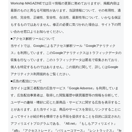
Workship MAGAZINEでは日々情報の更新に努めておりますが、掲載内容は
最新のものと異なる可能性があります。当該情報について、その有用性、適
合性、完全性、正確性、安全性、合法性、最新性等について、いかなる保証
もするものではありません。修正の必要に気づかれた場合は、サイト下の問
い合わせ窓口よりお知らせください。
■アクセス解析ツールについて
当サイトでは、Googleによるアクセス解析ツール『Googleアナリティク
ス』を利用しています。このGoogleアナリティクスはトラフィックデータの
収集を行なっています。このトラフィックデータは匿名で収集されており、
個人を特定するものではありません。この規約に関して、詳しくは
Google
アナリティクス利用規約
をご覧ください。
■広告の配信について
当サイトは第三者配信の広告サービス『Google Adsense』を利用していま
す。広告配信事業者は、取得した閲覧履歴や購買履歴等の情報を分析して、
ユーザーの趣味・嗜好に応じた新商品・サービスに関する広告を表示するこ
とがあります。また当サイトは、商品やサービスを宣伝しリンクすることに
よってサイトが紹介料を獲得できる手段を提供することを目的に設定された
アフィリエイトプログラムである、『A8.net』『もしもアフィリエイト』
『afb』『アクセストレード』『バリューコマース』『レントラックス』『fe