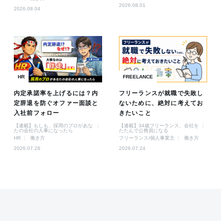
2026.08.01
2026.08.04
HR
FREELANCE
内定承諾率を上げるには？内
フリーランスが就職で失敗し
定辞退を防ぐオファー面談と
ないために、絶対に考えてお
入社前フォロー
きたいこと
【連載】もしも、採用のプロがあな
【連載】34歳フリーランス、会社を
たの会社の人事になったら
たたんで公務員になる
HR
働き方
フリーランス/個人事業主
働き方
2026.07.28
2026.07.24