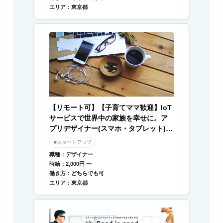
エリア：東京都
【リモート可】【子育てママ歓迎】IoT
サービスで世界中の家族を幸せに。ア
プリデザイナー(スマホ・タブレット) /
Webデザイナー募集
#スタートアップ
職種：デザイナー
時給：2,000円 〜
働き方：どちらでも可
エリア：東京都