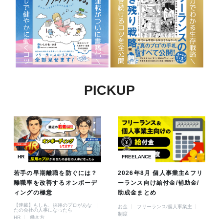
PICKUP
HR
FREELANCE
若手の早期離職を防ぐには？
2026年8月 個人事業主&フリ
離職率を改善するオンボーデ
ーランス向け給付金/補助金/
ィングの極意
助成金まとめ
【連載】もしも、採用のプロがあな
お金
フリーランス/個人事業主
たの会社の人事になったら
制度
HR
働き方