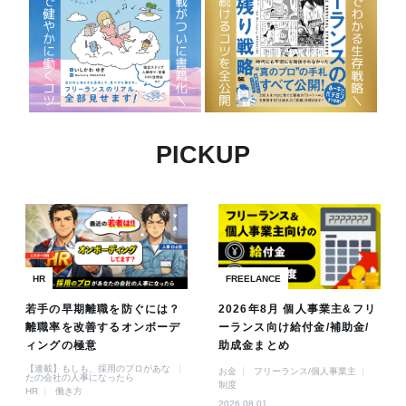
PICKUP
HR
FREELANCE
若手の早期離職を防ぐには？
2026年8月 個人事業主&フリ
離職率を改善するオンボーデ
ーランス向け給付金/補助金/
ィングの極意
助成金まとめ
【連載】もしも、採用のプロがあな
お金
フリーランス/個人事業主
たの会社の人事になったら
制度
HR
働き方
2026.08.01