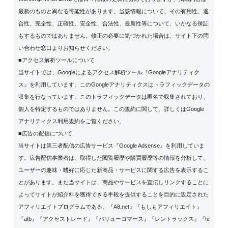
最新のものと異なる可能性があります。当該情報について、その有用性、適
合性、完全性、正確性、安全性、合法性、最新性等について、いかなる保証
もするものではありません。修正の必要に気づかれた場合は、サイト下の問
い合わせ窓口よりお知らせください。
■アクセス解析ツールについて
当サイトでは、Googleによるアクセス解析ツール『Googleアナリティク
ス』を利用しています。このGoogleアナリティクスはトラフィックデータの
収集を行なっています。このトラフィックデータは匿名で収集されており、
個人を特定するものではありません。この規約に関して、詳しくは
Google
アナリティクス利用規約
をご覧ください。
■広告の配信について
当サイトは第三者配信の広告サービス『Google Adsense』を利用していま
す。広告配信事業者は、取得した閲覧履歴や購買履歴等の情報を分析して、
ユーザーの趣味・嗜好に応じた新商品・サービスに関する広告を表示するこ
とがあります。また当サイトは、商品やサービスを宣伝しリンクすることに
よってサイトが紹介料を獲得できる手段を提供することを目的に設定された
アフィリエイトプログラムである、『A8.net』『もしもアフィリエイト』
『afb』『アクセストレード』『バリューコマース』『レントラックス』『fe