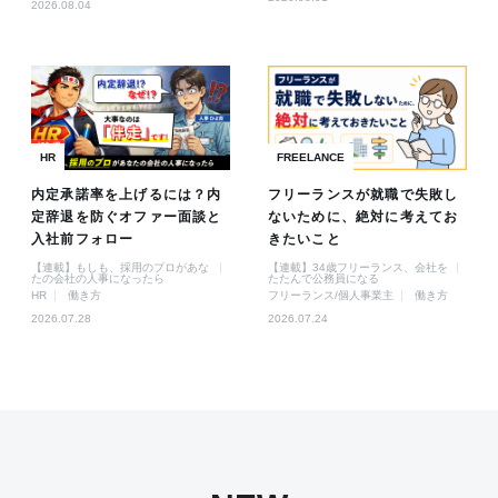
2026.08.04
HR
FREELANCE
内定承諾率を上げるには？内
フリーランスが就職で失敗し
定辞退を防ぐオファー面談と
ないために、絶対に考えてお
入社前フォロー
きたいこと
【連載】もしも、採用のプロがあな
【連載】34歳フリーランス、会社を
たの会社の人事になったら
たたんで公務員になる
HR
働き方
フリーランス/個人事業主
働き方
2026.07.28
2026.07.24