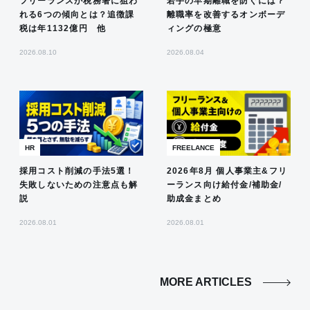
フリーランスが税務署に狙わ
若手の早期離職を防ぐには？
れる6つの傾向とは？追徴課
離職率を改善するオンボーデ
税は年1132億円 他
ィングの極意
2026.08.10
2026.08.04
HR
FREELANCE
採用コスト削減の手法5選！
2026年8月 個人事業主&フリ
失敗しないための注意点も解
ーランス向け給付金/補助金/
説
助成金まとめ
2026.08.01
2026.08.01
MORE ARTICLES