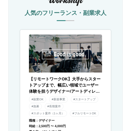
人気のフリーランス・副業求人
【リモートワークOK】大手からスター
トアップまで、幅広い領域でユーザー
体験を担うデザイナー/アートディレク
ター募集！
#副業OK
#新規事業
#スタートアップ
#急募
#長期案件
#スポット案件（1ヶ月）
#フルリモートOK
職種：デザイナー
時給：2,500円 〜 4,000円