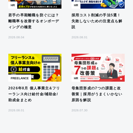
HR
HR
若手の早期離職を防ぐには？
採用コスト削減の手法5選！
離職率を改善するオンボーデ
失敗しないための注意点も解
ィングの極意
説
2026.08.04
2026.08.01
FREELANCE
HR
2026年8月 個人事業主&フリ
母集団形成の7つの課題と改
ーランス向け給付金/補助金/
善策｜採用がうまくいかない
助成金まとめ
原因を解説
2026.08.01
2026.07.30