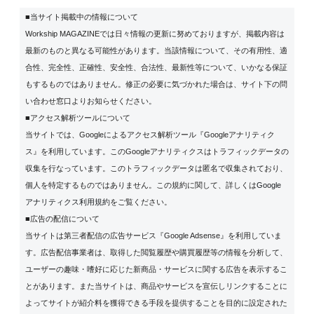
■当サイト掲載中の情報について
Workship MAGAZINEでは日々情報の更新に努めておりますが、掲載内容は
最新のものと異なる可能性があります。当該情報について、その有用性、適
合性、完全性、正確性、安全性、合法性、最新性等について、いかなる保証
もするものではありません。修正の必要に気づかれた場合は、サイト下の問
い合わせ窓口よりお知らせください。
■アクセス解析ツールについて
当サイトでは、Googleによるアクセス解析ツール『Googleアナリティク
ス』を利用しています。このGoogleアナリティクスはトラフィックデータの
収集を行なっています。このトラフィックデータは匿名で収集されており、
個人を特定するものではありません。この規約に関して、詳しくは
Google
アナリティクス利用規約
をご覧ください。
■広告の配信について
当サイトは第三者配信の広告サービス『Google Adsense』を利用していま
す。広告配信事業者は、取得した閲覧履歴や購買履歴等の情報を分析して、
ユーザーの趣味・嗜好に応じた新商品・サービスに関する広告を表示するこ
とがあります。また当サイトは、商品やサービスを宣伝しリンクすることに
よってサイトが紹介料を獲得できる手段を提供することを目的に設定された