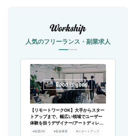
人気のフリーランス・副業求人
【リモートワークOK】大手からスター
トアップまで、幅広い領域でユーザー
体験を担うデザイナー/アートディレク
ター募集！
#副業OK
#新規事業
#スタートアップ