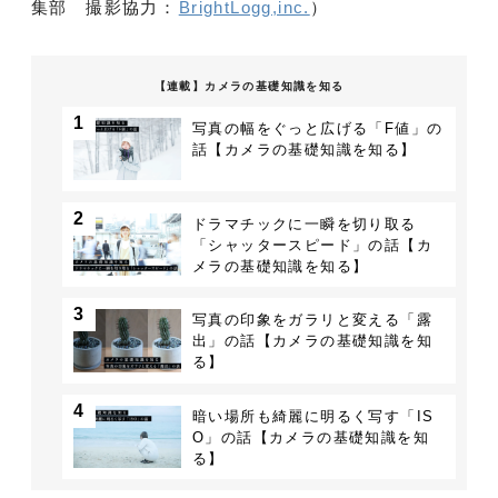
集部 撮影協力：
BrightLogg,inc.
）
【連載】カメラの基礎知識を知る
1
写真の幅をぐっと広げる「F値」の
話【カメラの基礎知識を知る】
2
ドラマチックに一瞬を切り取る
「シャッタースピード」の話【カ
メラの基礎知識を知る】
3
写真の印象をガラリと変える「露
出」の話【カメラの基礎知識を知
る】
4
暗い場所も綺麗に明るく写す「IS
O」の話【カメラの基礎知識を知
る】