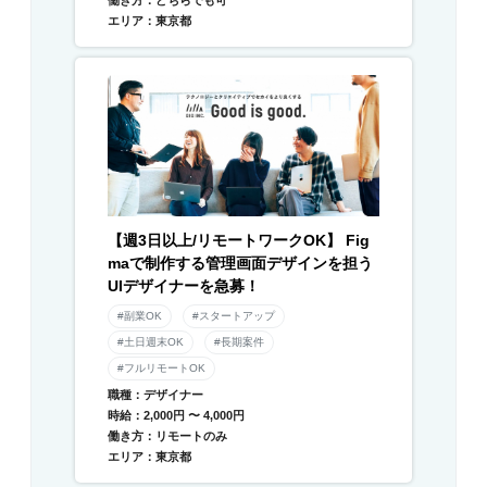
働き方：どちらでも可
エリア：東京都
【週3日以上/リモートワークOK】 Fig
maで制作する管理画面デザインを担う
UIデザイナーを急募！
#副業OK
#スタートアップ
#土日週末OK
#長期案件
#フルリモートOK
職種：デザイナー
時給：2,000円 〜 4,000円
働き方：リモートのみ
エリア：東京都