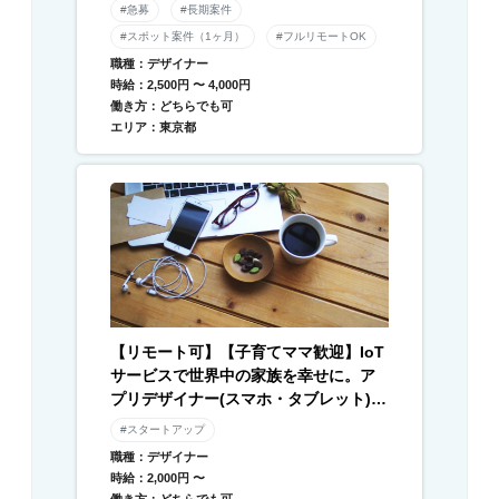
#急募
#長期案件
#スポット案件（1ヶ月）
#フルリモートOK
職種：デザイナー
時給：2,500円 〜 4,000円
働き方：どちらでも可
エリア：東京都
【リモート可】【子育てママ歓迎】IoT
サービスで世界中の家族を幸せに。ア
プリデザイナー(スマホ・タブレット) /
Webデザイナー募集
#スタートアップ
職種：デザイナー
時給：2,000円 〜