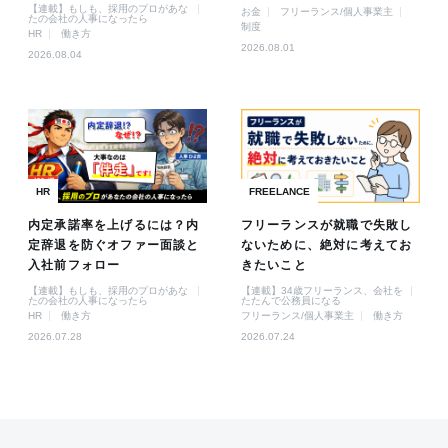
【連載】もしも、採用のプロがあな
お金
フリーランス/個人事業主
たの会社の人事になったら
制度
HR
働き方
2026.08.01
2026.08.04
HR
FREELANCE
内定承諾率を上げるには？内
フリーランスが就職で失敗し
定辞退を防ぐオファー面談と
ないために、絶対に考えてお
入社前フォロー
きたいこと
【連載】もしも、採用のプロがあな
【連載】34歳フリーランス、会社を
たの会社の人事になったら
たたんで公務員になる
HR
働き方
フリーランス/個人事業主
働き方
2026.07.28
2026.07.24