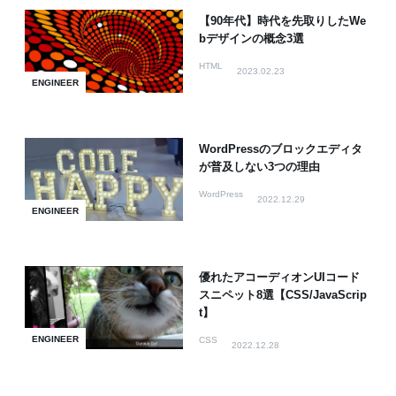
【90年代】時代を先取りしたWe
bデザインの概念3選
HTML
2023.02.23
ENGINEER
WordPressのブロックエディタ
が普及しない3つの理由
WordPress
2022.12.29
ENGINEER
優れたアコーディオンUIコード
スニペット8選【CSS/JavaScrip
t】
ENGINEER
CSS
2022.12.28