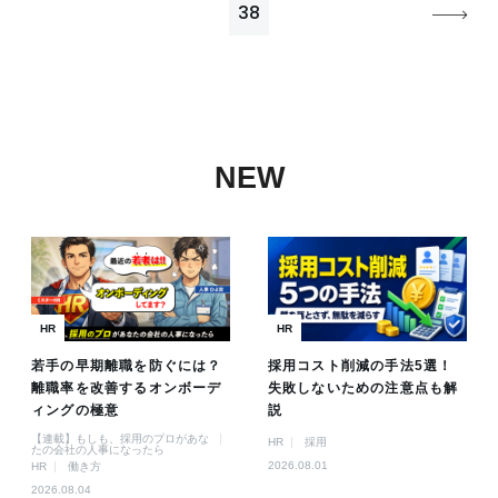
38
NEW
HR
HR
若手の早期離職を防ぐには？
採用コスト削減の手法5選！
離職率を改善するオンボーデ
失敗しないための注意点も解
ィングの極意
説
【連載】もしも、採用のプロがあな
HR
採用
たの会社の人事になったら
2026.08.01
HR
働き方
2026.08.04