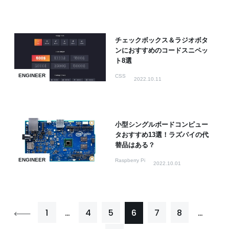
チェックボックス＆ラジオボタ
ンにおすすめのコードスニペッ
ト8選
ENGINEER
CSS
2022.10.11
小型シングルボードコンピュー
タおすすめ13選！ラズパイの代
替品はある？
ENGINEER
Raspberry Pi
2022.10.01
1
…
4
5
6
7
8
…