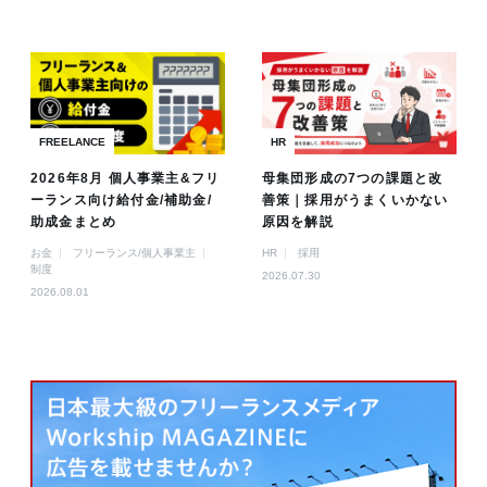
FREELANCE
HR
2026年8月 個人事業主&フリ
母集団形成の7つの課題と改
ーランス向け給付金/補助金/
善策｜採用がうまくいかない
助成金まとめ
原因を解説
お金
フリーランス/個人事業主
HR
採用
制度
2026.07.30
2026.08.01