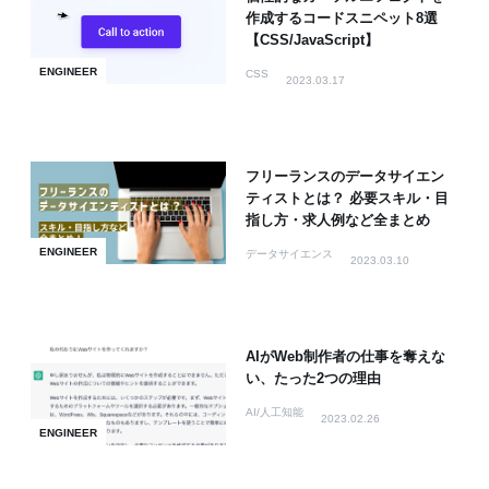
作成するコードスニペット8選
【CSS/JavaScript】
ENGINEER
CSS
2023.03.17
フリーランスのデータサイエン
ティストとは？ 必要スキル・目
指し方・求人例など全まとめ
ENGINEER
データサイエンス
2023.03.10
AIがWeb制作者の仕事を奪えな
い、たった2つの理由
AI/人工知能
2023.02.26
ENGINEER