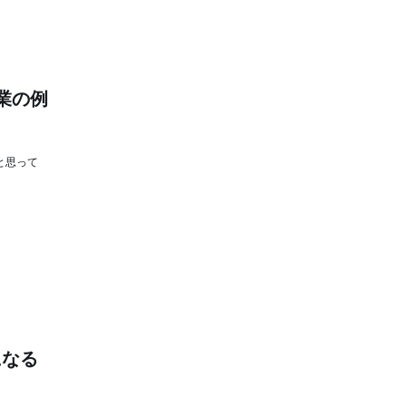
業の例
と思って
になる