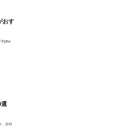
がおす
ytho
0選
ス、日付