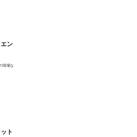
【エン
の現場な
リット