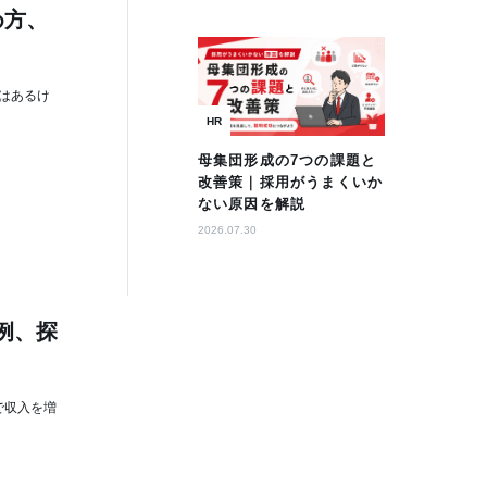
め方、
はあるけ
HR
母集団形成の7つの課題と
改善策｜採用がうまくいか
ない原因を解説
2026.07.30
例、探
で収入を増