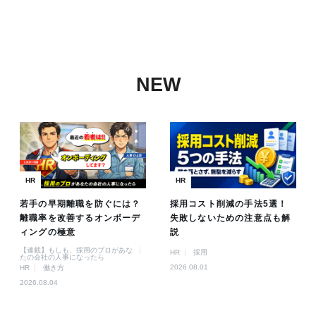
NEW
HR
HR
若手の早期離職を防ぐには？
採用コスト削減の手法5選！
離職率を改善するオンボーデ
失敗しないための注意点も解
ィングの極意
説
【連載】もしも、採用のプロがあな
HR
採用
たの会社の人事になったら
2026.08.01
HR
働き方
2026.08.04