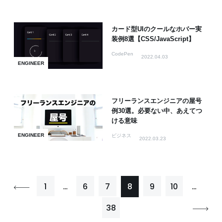
カード型UIのクールなホバー実
装例8選【CSS/JavaScript】
CodePen
2022.04.03
ENGINEER
フリーランスエンジニアの屋号
例30選。必要ない中、あえてつ
ける意味
ENGINEER
ビジネス
2022.03.23
1
…
6
7
8
9
10
…
38