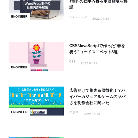
s制作の仕事内容＆単価相場を解
説
ENGINEER
ITエンジニア
2022.04.24
CSS/JavaScriptで作った“春を
祝う”コードスニペット8選
CSS
2022.04.21
ENGINEER
広告だけで集客＆収益化！？ハ
イパーカジュアルゲームのヤバ
さを制作会社に聞いた
ENGINEER
アプリ
2022.04.14