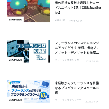
光の屈折＆反射を表現したコー
ドスニペット7選【CSS/JavaScr
ipt】
ENGINEER
CodePen
2022.04.13
フリーランスのシステムエンジ
ニアってどう？ 年収、働き方、
メリット・デメリットを徹底解
説
ENGINEER
フリーランスエンジニア
2022.04.10
未経験からフリーランスを目指
せるプログラミングスクール10
選
ENGINEER
フリーランスエンジニア
2022.04.04