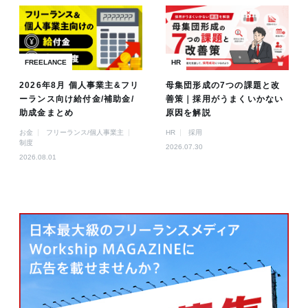
FREELANCE
HR
2026年8月 個人事業主&フリ
母集団形成の7つの課題と改
ーランス向け給付金/補助金/
善策｜採用がうまくいかない
助成金まとめ
原因を解説
お金
フリーランス/個人事業主
HR
採用
制度
2026.07.30
2026.08.01