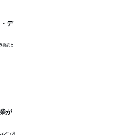
ト・デ
務委託と
企業が
】
25年7月