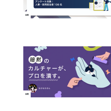
HR
HR