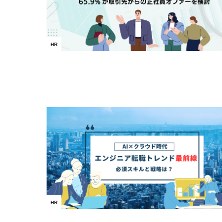
HR
HR