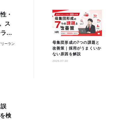
門性・
」。ス
ーラン
HR
母集団形成の7つの課題と
フリーラン
改善策｜採用がうまくいか
ない原因を解説
2026.07.30
は誤
ーを検