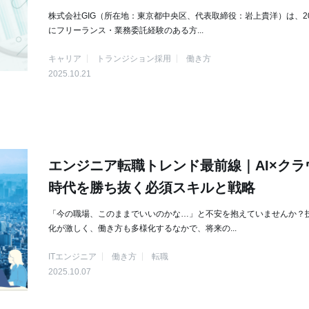
株式会社GIG（所在地：東京都中央区、代表取締役：岩上貴洋）は、20
にフリーランス・業務委託経験のある方...
キャリア
トランジション採用
働き方
2025.10.21
エンジニア転職トレンド最前線｜AI×クラ
時代を勝ち抜く必須スキルと戦略
「今の職場、このままでいいのかな…」と不安を抱えていませんか？
化が激しく、働き方も多様化するなかで、将来の...
ITエンジニア
働き方
転職
2025.10.07