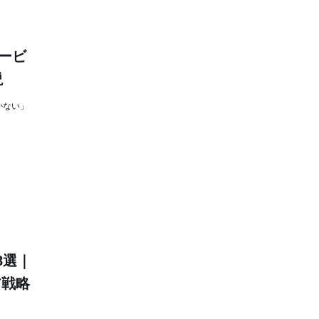
サービ
説
かない」
8選｜
ア戦略