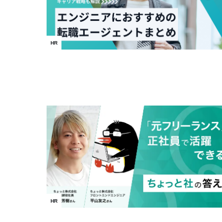
HR
HR