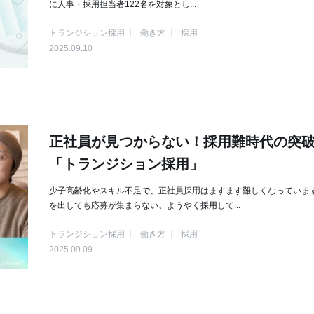
に人事・採用担当者122名を対象とし...
トランジション採用
働き方
採用
2025.09.10
正社員が見つからない！採用難時代の突
「トランジション採用」
少子高齢化やスキル不足で、正社員採用はますます難しくなっていま
を出しても応募が集まらない、ようやく採用して...
トランジション採用
働き方
採用
2025.09.09