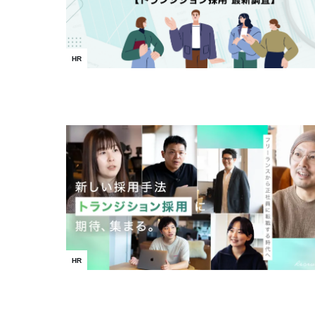
HR
HR