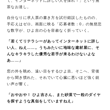
て、インターネットに詳しい人を採れ！」という無
茶なお達し。
自分なりに求人票の書き方を試行錯誤したものの、
手応えはゼロ。画面に映る「応募者数：0」の無慈悲
な数字が、ひよ吉の心を容赦なく折っていく。
「若くてリテラシーがあってインターネットに詳し
い人、ねえ……。うちみたいに地味な建材屋に、そ
んなキラキラした優秀な若手が来るわけないよな
あ……」
窓の外を眺め、遠い目をするひよ吉。そこへ、背後
から聞き慣れた、それでいて心臓に悪いほど強く鋭
い声が響く。
「おやおや！ ひよ吉さん、また砂漠で一粒のダイヤ
を探すような真似をしていますねえ」