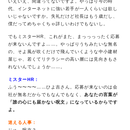
いえいえ、間違ってないですよ。やっぱり今の時
代、インターネットに強い若手が一人くらいは欲し
いじゃないですか。失礼だけど社長はもう歳だし、
僕だってめちゃくちゃ詳しいわけでもないし。
でもミスターHR、これがまた、まっっっったく応募
が来ないんですよ……。やっぱりうちみたいな無名
の、そよ風が吹くだけで飛んでいくような中小建材
屋じゃ、若くてリテラシーの高い層には見向きもさ
れないんでしょうか……。
ミスターHR：
ふう〜〜〜〜……ひよ吉さん。応募が来ないのは会
社が無名だからでもなんでもなく、
あなたの言葉が
「誰の心にも届かない呪文」になっているからです
よ。
迷える人事：
じゅ、呪文？