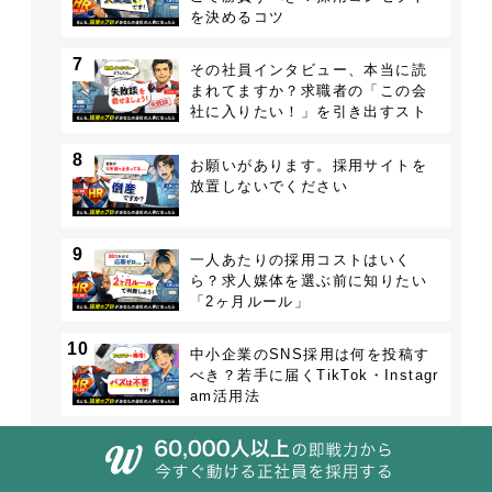
を決めるコツ
7
その社員インタビュー、本当に読
まれてますか？求職者の「この会
社に入りたい！」を引き出すスト
ーリーの作り方
8
お願いがあります。採用サイトを
放置しないでください
9
一人あたりの採用コストはいく
ら？求人媒体を選ぶ前に知りたい
「2ヶ月ルール」
10
中小企業のSNS採用は何を投稿す
べき？若手に届くTikTok・Instagr
am活用法
11
ハローワークでは出会えない層に
届ける。リファラル採用とアルム
ナイ採用の始め方