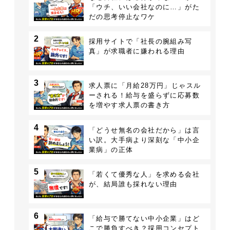
「ウチ、いい会社なのに…」がた
だの思考停止なワケ
2
採用サイトで「社長の腕組み写
真」が求職者に嫌われる理由
3
求人票に「月給28万円」じゃスル
ーされる！給与を盛らずに応募数
を増やす求人票の書き方
4
「どうせ無名の会社だから」は言
い訳。大手病より深刻な「中小企
業病」の正体
5
「若くて優秀な人」を求める会社
が、結局誰も採れない理由
6
「給与で勝てない中小企業」はど
こで勝負すべき？採用コンセプト