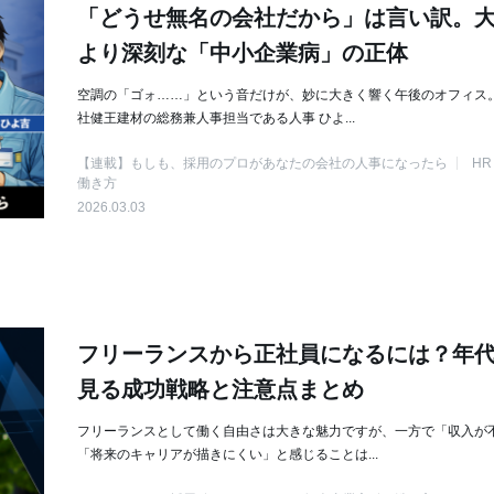
「どうせ無名の会社だから」は言い訳。
より深刻な「中小企業病」の正体
空調の「ゴォ……」という音だけが、妙に大きく響く午後のオフィス。
社健王建材の総務兼人事担当である人事 ひよ...
【連載】もしも、採用のプロがあなたの会社の人事になったら
HR
働き方
2026.03.03
フリーランスから正社員になるには？年
見る成功戦略と注意点まとめ
フリーランスとして働く自由さは大きな魅力ですが、一方で「収入が
「将来のキャリアが描きにくい」と感じることは...