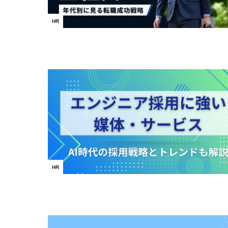
HR
HR