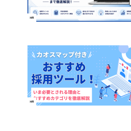
HR
HR