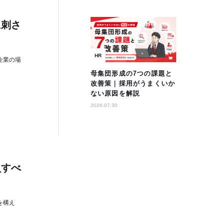
に刺さ
HR
企業の場
母集団形成の7つの課題と
改善策｜採用がうまくいか
ない原因を解説
2026.07.30
負すべ
を構え