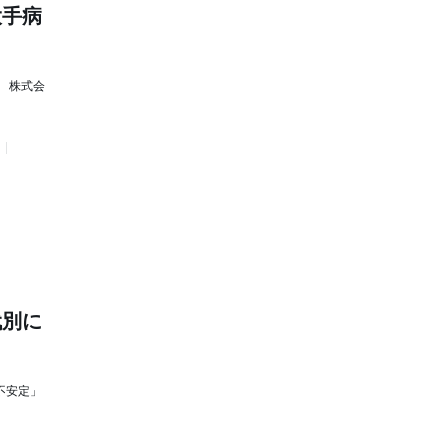
大手病
 株式会
代別に
不安定」