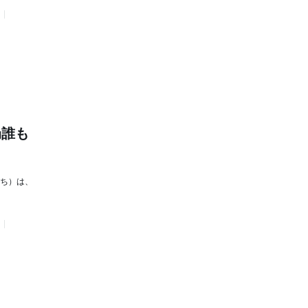
局誰も
きち）は、