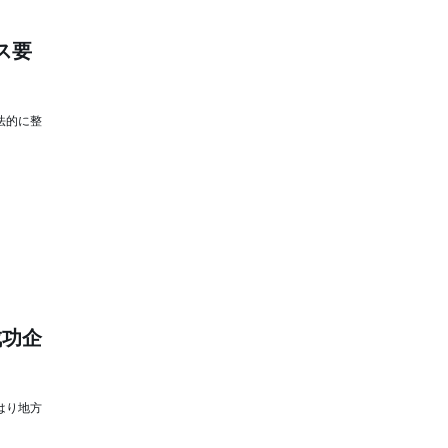
ス要
法的に整
成功企
はり地方