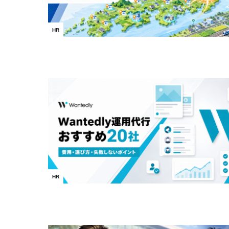
HR
HR