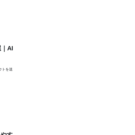
｜AI
ウトを送
りやす