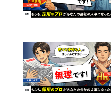
HR
HR