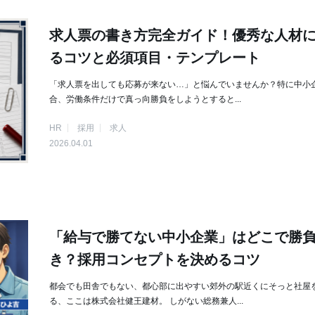
求人票の書き方完全ガイド！優秀な人材
るコツと必須項目・テンプレート
「求人票を出しても応募が来ない…」と悩んでいませんか？特に中小
合、労働条件だけで真っ向勝負をしようとすると...
HR
採用
求人
2026.04.01
「給与で勝てない中小企業」はどこで勝
き？採用コンセプトを決めるコツ
都会でも田舎でもない、都心部に出やすい郊外の駅近くにそっと社屋
る、ここは株式会社健王建材。 しがない総務兼人...