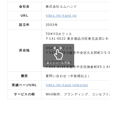
会社名
株式会社エムハンド
URL
https://m-hand.jp/
設立年
2003年
TOKYOオフィス
〒141-0022 東京都品川区東五反田1-8-1
OSAKAオフィス
所在地
〒541-0056大阪市中央区久太郎町2-5-31
KYOTOオフィス
横スクロール可能
〒604-8166京都市中京区御倉町85-1 KDX
費用
要問い合わせ（中規模以上）
実績ページURL
https://m-hand.jp/works/
サービスの例
Web制作、ブランディング、コンセプト設計