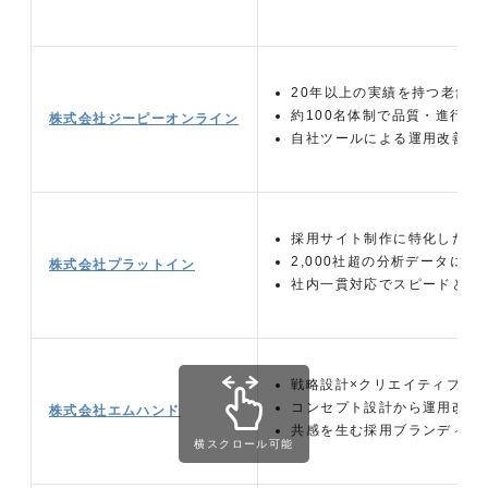
20年以上の実績を持つ老舗制
約100名体制で品質・進行管
株式会社ジーピーオンライン
自社ツールによる運用改善ま
採用サイト制作に特化した専
2,000社超の分析データに基
株式会社プラットイン
社内一貫対応でスピードとコ
戦略設計×クリエイティブを
コンセプト設計から運用改善
株式会社エムハンド
共感を生む採用ブランディン
横スクロール可能