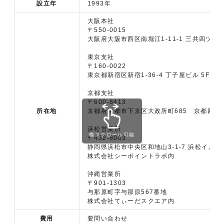
設立年
1993年
大阪本社
〒550-0015
大阪府大阪市西区南堀江1-11-1 三共四ツ橋ビ
東京支社
〒160-0022
東京都新宿区新宿1-36-4 丁子屋ビル 5F
京都支社
〒600-8413
所在地
京都府京都市下京区大政所町685 京都四条
浜松営業所
横スクロール可能
〒432-8003
静岡県浜松市中央区和地山3-1-7 浜松イノベ
株式会社シーポイントラボ内
沖縄営業所
〒901-1303
与那原町字与那原567番地
株式会社てぃーだスクエア内
費用
要問い合わせ