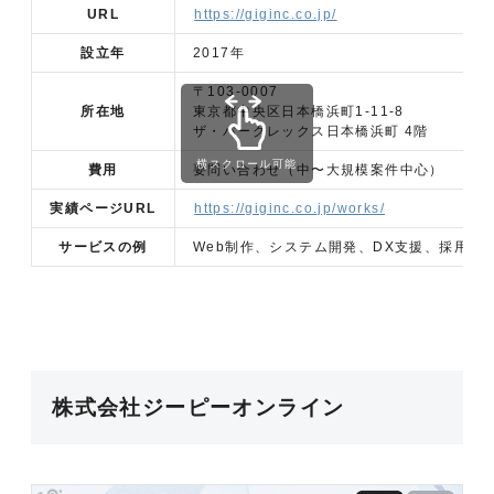
URL
https://giginc.co.jp/
設立年
2017年
〒103-0007
所在地
東京都中央区日本橋浜町1-11-8
ザ・パークレックス日本橋浜町 4階
横スクロール可能
費用
要問い合わせ（中〜大規模案件中心）
実績ページURL
https://giginc.co.jp/works/
サービスの例
Web制作、システム開発、DX支援、採用支援（W
株式会社ジーピーオンライン