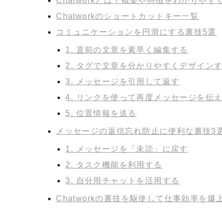
Chatworkとは？概要や特徴をわかりやす
Chatworkのショートカットキー一覧
コミュニケーションを円滑にする裏技5選
1. 直前の文章を素早く編集する
2. タグで文章を分かりやすくデザイン
3. メッセージを引用して返す
4. リンクを使って再度メッセージを伝
5. 位置情報を送る
メッセージの返信忘れ防止に便利な裏技3
1. メッセージを「未読」に戻す
2. タスク機能を利用する
3. 自分用チャットを活用する
Chatworkの裏技を駆使して仕事効率を