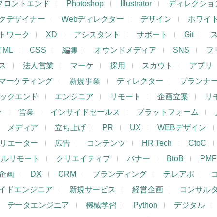
フロントエンド
Photoshop
Illustrator
ディレクショ
クデザイナー
Webディレクター
デザイン
ホワイ
トワーク
XD
アシスタント
サポート
Git
TML
CSS
編集
オウンドメディア
SNS
フ
ス
法人営業
マーケ
採用
スカウト
アプリ
マーケティング
新規事業
ディレクター
プランナ
ックエンド
エンジニア
リモート
企画立案
リ
ン
営業
インサイドセールス
プラットフォーム
メディア
立ち上げ
PR
UX
WEBデザイン
リエーター
広告
コンテンツ
HR Tech
CtoC
フルリモート
クリエイティブ
バナー
BtoB
PMF
企画
DX
CRM
ブランディング
テレアポ
イドエンジニア
新規サービス
経営企画
コンサル
データエンジニア
機械学習
Python
デジタル