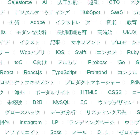
Salesforce
AI
人工知能
起業
CTO
ス
ド
デジタルマーケティング
HubSpot
SaaS
カ
外資
Adobe
イラストレーター
音楽
教育
ils
モダンな技術
長期継続も可
高時給
UI/UX
イド
イラスト
記事
マネジメント
プロモーシ
イナー
Webアプリ
iOS
Swift
エンタメ
Ruby
ト
toC
C向け
メルカリ
Firebase
Go
G
React
React.js
TypeScript
Frontend
コンサル
ロジェクトマネジメント
プロダクトマネージャー
Pd
ク
海外
ポータルサイト
HTML5
CSS3
コ
未経験
B2B
MySQL
EC
ウェブデザイン
グロースハック
データ分析
リスティング広告
制作
instagram
LP
ランディングページ
ウェブ
アフィリエイト
Sass
メール
0→1
ゼロイチ