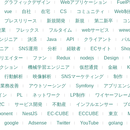
グラフィックデザイン
Webアプリケーション
Fuel
vue
自社
在宅
CS
コミュニティ
Web制
プレスリリース
新規開発
新規
第二新卒
コ
複業
フレックス
フルタイム
webサービス
wewo
ンジニア
決済
Java
API
クライアント
パ
ジニア
SNS運用
分析
経験者
ECサイト
Shop
リエイター
ファン
Redux
nodejs
Design
レクション
機械学習エンジニア
仮想通貨
金融
K
行動解析
映像解析
SNSマーケティング
制作
業務改善
アウトソーシング
Symfony
アプリエン
ザイン
PL
ネットワーク
LP制作
ワイヤーフレー
2C
サービス開発
不動産
インフルエンサー
ブ
ponent
NestJS
EC-CUBE
ECCUBE
東京
google
Adsense
Twitter
YouTube
golang