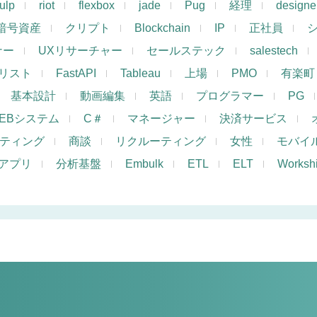
ulp
riot
flexbox
jade
Pug
経理
designe
暗号資産
クリプト
Blockchain
IP
正社員
ナー
UXリサーチャー
セールステック
salestech
リスト
FastAPI
Tableau
上場
PMO
有楽町
基本設計
動画編集
英語
プログラマー
PG
EBシステム
C＃
マネージャー
決済サービス
ケティング
商談
リクルーティング
女性
モバイ
アプリ
分析基盤
Embulk
ETL
ELT
Works