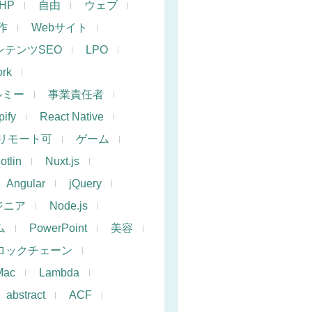
PHP
自由
ウェブ
作
Webサイト
ンテンツSEO
LPO
rk
ルミー
事業責任者
ify
React Native
リモート可
ゲーム
otlin
Nuxt.js
Angular
jQuery
ジニア
Node.js
ム
PowerPoint
美容
ロックチェーン
Mac
Lambda
abstract
ACF