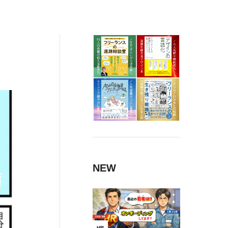
の
NEW
HR