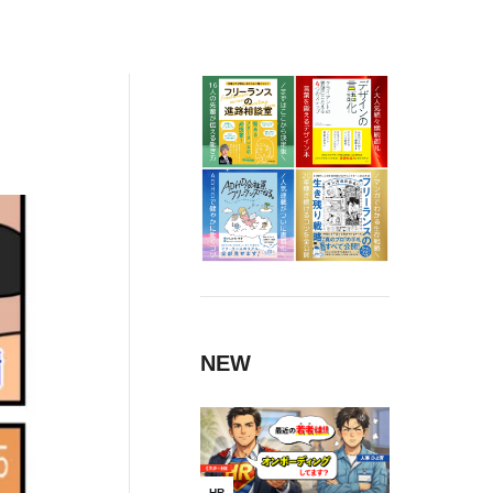
の
NEW
HR