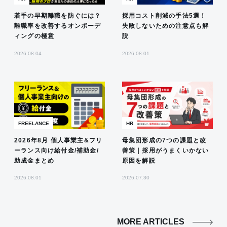
若手の早期離職を防ぐには？
採用コスト削減の手法5選！
離職率を改善するオンボーデ
失敗しないための注意点も解
ィングの極意
説
2026.08.04
2026.08.01
FREELANCE
HR
2026年8月 個人事業主&フリ
母集団形成の7つの課題と改
ーランス向け給付金/補助金/
善策｜採用がうまくいかない
助成金まとめ
原因を解説
2026.08.01
2026.07.30
MORE ARTICLES