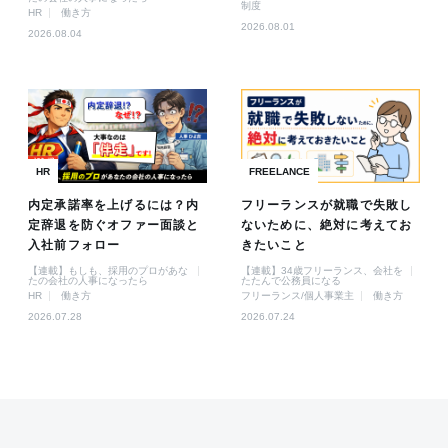
制度
HR
働き方
2026.08.01
2026.08.04
HR
FREELANCE
内定承諾率を上げるには？内
フリーランスが就職で失敗し
定辞退を防ぐオファー面談と
ないために、絶対に考えてお
入社前フォロー
きたいこと
【連載】もしも、採用のプロがあな
【連載】34歳フリーランス、会社を
たの会社の人事になったら
たたんで公務員になる
HR
働き方
フリーランス/個人事業主
働き方
2026.07.28
2026.07.24