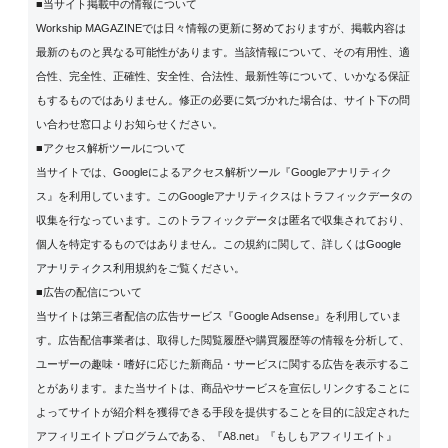
■当サイト掲載中の情報について
Workship MAGAZINEでは日々情報の更新に努めておりますが、掲載内容は
最新のものと異なる可能性があります。当該情報について、その有用性、適
合性、完全性、正確性、安全性、合法性、最新性等について、いかなる保証
もするものではありません。修正の必要に気づかれた場合は、サイト下の問
い合わせ窓口よりお知らせください。
■アクセス解析ツールについて
当サイトでは、Googleによるアクセス解析ツール『Googleアナリティク
ス』を利用しています。このGoogleアナリティクスはトラフィックデータの
収集を行なっています。このトラフィックデータは匿名で収集されており、
個人を特定するものではありません。この規約に関して、詳しくは
Google
アナリティクス利用規約
をご覧ください。
■広告の配信について
当サイトは第三者配信の広告サービス『Google Adsense』を利用していま
す。広告配信事業者は、取得した閲覧履歴や購買履歴等の情報を分析して、
ユーザーの趣味・嗜好に応じた新商品・サービスに関する広告を表示するこ
とがあります。また当サイトは、商品やサービスを宣伝しリンクすることに
よってサイトが紹介料を獲得できる手段を提供することを目的に設定された
アフィリエイトプログラムである、『A8.net』『もしもアフィリエイト』