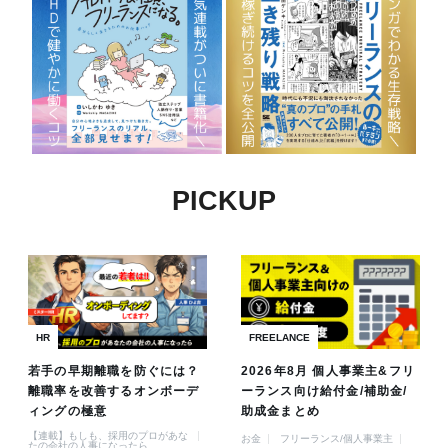
PICKUP
HR
FREELANCE
若手の早期離職を防ぐには？
2026年8月 個人事業主&フリ
離職率を改善するオンボーデ
ーランス向け給付金/補助金/
ィングの極意
助成金まとめ
【連載】もしも、採用のプロがあな
お金
フリーランス/個人事業主
たの会社の人事になったら