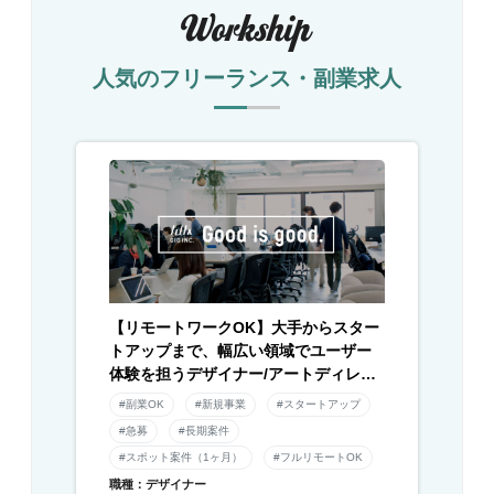
人気のフリーランス・副業求人
【リモートワークOK】大手からスター
トアップまで、幅広い領域でユーザー
体験を担うデザイナー/アートディレク
ター募集！
#副業OK
#新規事業
#スタートアップ
#急募
#長期案件
#スポット案件（1ヶ月）
#フルリモートOK
職種：デザイナー