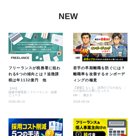
NEW
FREELANCE
HR
フリーランスが税務署に狙わ
若手の早期離職を防ぐには？
れる6つの傾向とは？追徴課
離職率を改善するオンボーデ
税は年1132億円 他
ィングの極意
【連載】もしも、採用のプロがあな
【PR】
たの会社の人事になったら
隔週月曜更新！フリーランス・副業
ニュース
HR
働き方
2026.08.10
2026.08.04