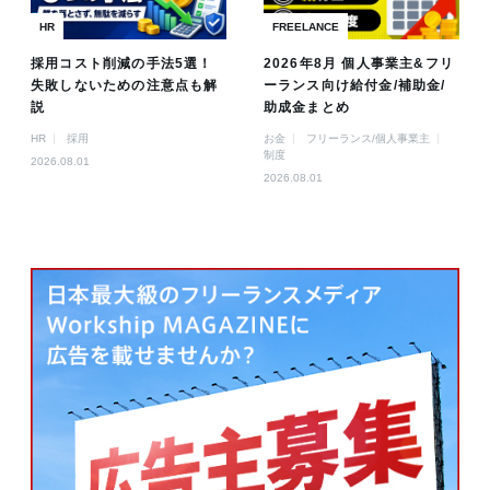
HR
FREELANCE
採用コスト削減の手法5選！
2026年8月 個人事業主&フリ
失敗しないための注意点も解
ーランス向け給付金/補助金/
説
助成金まとめ
HR
採用
お金
フリーランス/個人事業主
制度
2026.08.01
2026.08.01