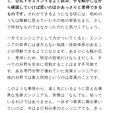
も、
公式ドキュメントをよく読み、手を動かしなが
ら確認していけば思いのほかあっさりと習得できる
ものです。
それができるようになる頃には、初めの
うちは難解に思えていたその他の実装もまた、さし
て特別なものではなかったのだと気づくでしょう。
一方でエンジニアとして力がついてくると、エンジ
ニアの世界には途方もない知識・技術体系があるこ
とが理解できるようになります。あまりにも幅が広
く、奥深いため、特定の技術だけならまだしも、す
べての分野を完全に習熟することはまず不可能で
す。ある専門分野で優れていた先輩エンジニアが、
他の分野では素人同然というのは普通のことです。
このような事情から、遠く先にいるように思える優
秀な先輩エンジニアも、実際は「なんでも」知って
いるわけではありません。一歩ずつ着実に腕を磨い
ていけば、今はまだ初心者のエンジニアでも、きっ