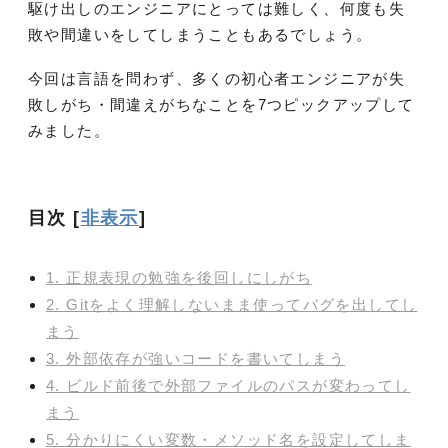
駆け出しのエンジニアにとっては難しく、何度も失
敗や間違いをしてしまうこともあるでしょう。
今回は言語を問わず、多くの初心者エンジニアが失
敗しがち・間違えがちなことを7つピックアップして
みました。
目次
[
非表示
]
1. 正規表現の勉強を後回しにしがち
2. Gitをよく理解しないまま使ってバグを出してし
まう
3. 外部依存が強いコードを書いてしまう
4. ビルド前後で外部ファイルのパスが変わってし
まう
5. 分かりにくい変数・メソッド名を設定してしま