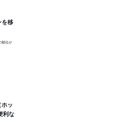
ンを移
の順位が
（ホッ
便利な