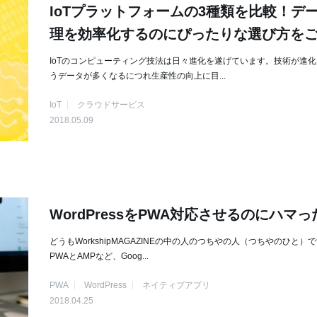
IoTプラットフォームの3種類を比較！デ
理を効率化するのにぴったりな選び方を
IoTのコンピューティング技法は日々進化を遂げています。技術が進
うデータが多くなるにつれ生産性の向上に目...
IoT
クラウドサービス
2018.05.09
WordPressをPWA対応させるのにハマ
どうもWorkshipMAGAZINEの中の人のつちやの人（つちやのひと）で
PWAとAMPなど、Goog...
PWA
WordPress
ネイティブアプリ
2018.04.25