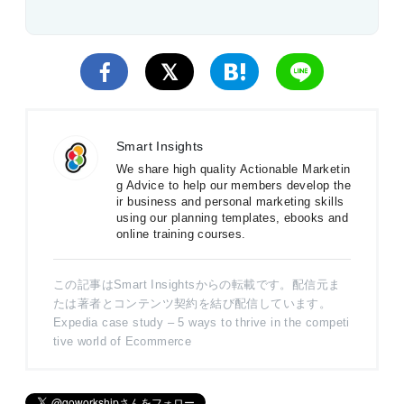
Smart Insights
We share high quality Actionable Marketin
g Advice to help our members develop the
ir business and personal marketing skills
using our planning templates, ebooks and
online training courses.
この記事はSmart Insightsからの転載です。配信元ま
たは著者とコンテンツ契約を結び配信しています。
Expedia case study – 5 ways to thrive in the competi
tive world of Ecommerce