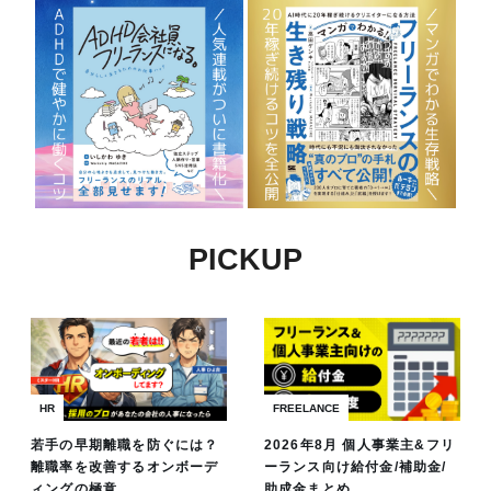
PICKUP
HR
FREELANCE
若手の早期離職を防ぐには？
2026年8月 個人事業主&フリ
離職率を改善するオンボーデ
ーランス向け給付金/補助金/
ィングの極意
助成金まとめ