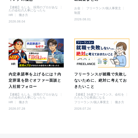
【連載】もしも、採用のプロがあな
お金
フリーランス/個人事業主
たの会社の人事になったら
制度
HR
働き方
2026.08.01
2026.08.04
HR
FREELANCE
内定承諾率を上げるには？内
フリーランスが就職で失敗し
定辞退を防ぐオファー面談と
ないために、絶対に考えてお
入社前フォロー
きたいこと
【連載】もしも、採用のプロがあな
【連載】34歳フリーランス、会社を
たの会社の人事になったら
たたんで公務員になる
HR
働き方
フリーランス/個人事業主
働き方
2026.07.28
2026.07.24