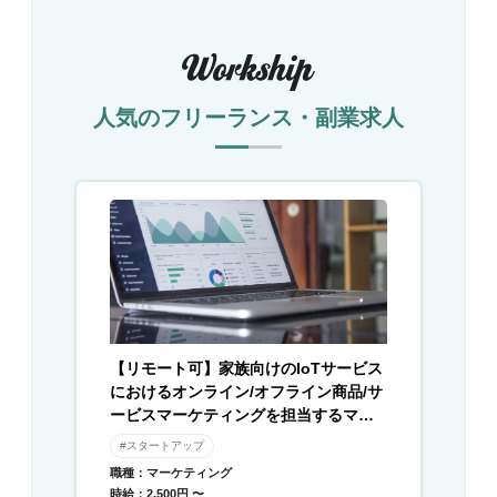
人気のフリーランス・副業求人
【リモート可】家族向けのIoTサービス
におけるオンライン/オフライン商品/サ
ービスマーケティングを担当するマー
ケターを募集
#スタートアップ
職種：マーケティング
時給：2,500円 〜