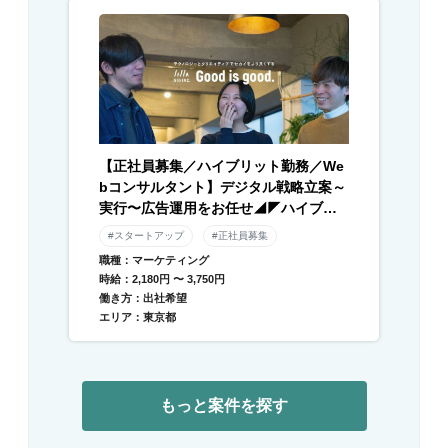
【正社員募集／ハイブリット勤務／We
bコンサルタント】デジタル戦略立案～
実行〜広告運用をお任せ◢◤ハイブリ
ッド勤務×残業月平均10時間以下◢◤伴
#スタートアップ
#正社員募集
走型のデジタル支援と自社メディアを
職種：マーケティング
運営／急成長中DXベンチャー
時給：2,180円 〜 3,750円
働き方：出社希望
エリア：東京都
もっと案件を探す