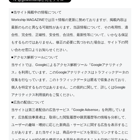
■当サイト掲載中の情報について
Workship MAGAZINEでは日々情報の更新に努めておりますが、掲載内容は
最新のものと異なる可能性があります。当該情報について、その有用性、適
合性、完全性、正確性、安全性、合法性、最新性等について、いかなる保証
もするものではありません。修正の必要に気づかれた場合は、サイト下の問
い合わせ窓口よりお知らせください。
■アクセス解析ツールについて
当サイトでは、Googleによるアクセス解析ツール『Googleアナリティク
ス』を利用しています。このGoogleアナリティクスはトラフィックデータの
収集を行なっています。このトラフィックデータは匿名で収集されており、
個人を特定するものではありません。この規約に関して、詳しくは
Google
アナリティクス利用規約
をご覧ください。
■広告の配信について
当サイトは第三者配信の広告サービス『Google Adsense』を利用していま
す。広告配信事業者は、取得した閲覧履歴や購買履歴等の情報を分析して、
ユーザーの趣味・嗜好に応じた新商品・サービスに関する広告を表示するこ
とがあります。また当サイトは、商品やサービスを宣伝しリンクすることに
よってサイトが紹介料を獲得できる手段を提供することを目的に設定された