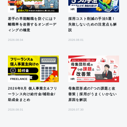
HR
HR
若手の早期離職を防ぐには？
採用コスト削減の手法5選！
離職率を改善するオンボーデ
失敗しないための注意点も解
ィングの極意
説
2026.08.04
2026.08.01
FREELANCE
HR
2026年8月 個人事業主&フリ
母集団形成の7つの課題と改
ーランス向け給付金/補助金/
善策｜採用がうまくいかない
助成金まとめ
原因を解説
2026.08.01
2026.07.30