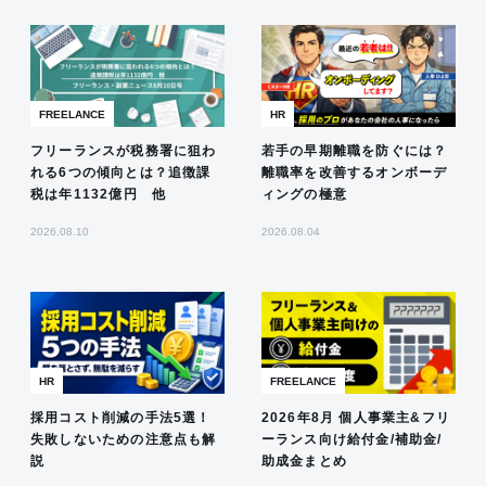
FREELANCE
HR
フリーランスが税務署に狙わ
若手の早期離職を防ぐには？
れる6つの傾向とは？追徴課
離職率を改善するオンボーデ
税は年1132億円 他
ィングの極意
2026.08.10
2026.08.04
HR
FREELANCE
採用コスト削減の手法5選！
2026年8月 個人事業主&フリ
失敗しないための注意点も解
ーランス向け給付金/補助金/
説
助成金まとめ