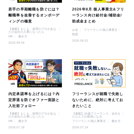
若手の早期離職を防ぐには？
2026年8月 個人事業主&フリ
離職率を改善するオンボーデ
ーランス向け給付金/補助金/
ィングの極意
助成金まとめ
【連載】もしも、採用のプロがあな
お金
フリーランス/個人事業主
たの会社の人事になったら
制度
HR
働き方
2026.08.01
2026.08.04
HR
FREELANCE
内定承諾率を上げるには？内
フリーランスが就職で失敗し
定辞退を防ぐオファー面談と
ないために、絶対に考えてお
入社前フォロー
きたいこと
【連載】もしも、採用のプロがあな
【連載】34歳フリーランス、会社を
たの会社の人事になったら
たたんで公務員になる
HR
働き方
フリーランス/個人事業主
働き方
2026.07.28
2026.07.24