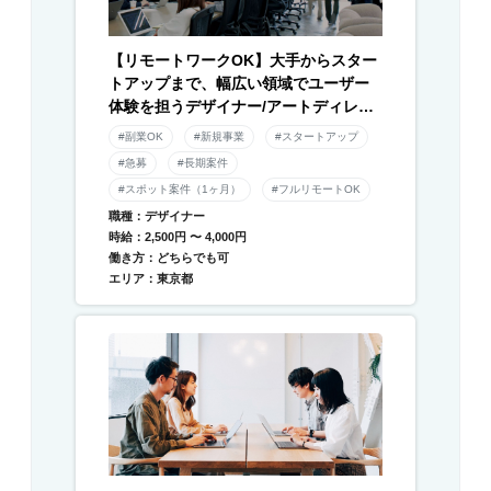
【リモートワークOK】大手からスター
トアップまで、幅広い領域でユーザー
体験を担うデザイナー/アートディレク
ター募集！
#副業OK
#新規事業
#スタートアップ
#急募
#長期案件
#スポット案件（1ヶ月）
#フルリモートOK
職種：デザイナー
時給：2,500円 〜 4,000円
働き方：どちらでも可
エリア：東京都