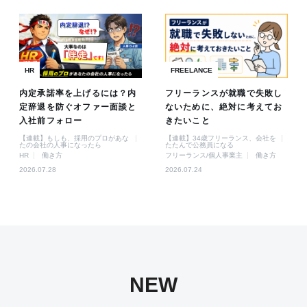
HR
FREELANCE
内定承諾率を上げるには？内
フリーランスが就職で失敗し
定辞退を防ぐオファー面談と
ないために、絶対に考えてお
入社前フォロー
きたいこと
【連載】もしも、採用のプロがあな
【連載】34歳フリーランス、会社を
たの会社の人事になったら
たたんで公務員になる
HR
働き方
フリーランス/個人事業主
働き方
2026.07.28
2026.07.24
NEW