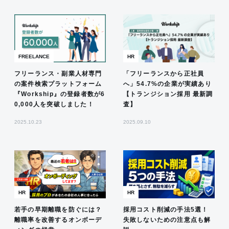
FREELANCE
HR
フリーランス・副業人材専門
「フリーランスから正社員
の案件検索プラットフォーム
へ」54.7%の企業が実績あり
『Workship』の登録者数が6
【トランジション採用 最新調
0,000人を突破しました！
査】
2025.10.23
2025.09.10
HR
HR
若手の早期離職を防ぐには？
採用コスト削減の手法5選！
離職率を改善するオンボーデ
失敗しないための注意点も解