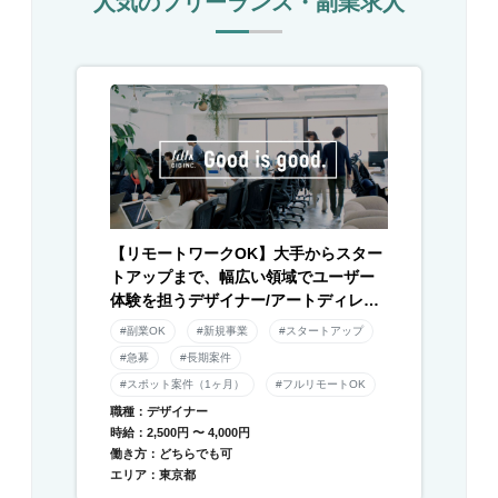
人気のフリーランス・副業求人
【リモートワークOK】大手からスター
トアップまで、幅広い領域でユーザー
体験を担うデザイナー/アートディレク
ター募集！
#副業OK
#新規事業
#スタートアップ
#急募
#長期案件
#スポット案件（1ヶ月）
#フルリモートOK
職種：デザイナー
時給：2,500円 〜 4,000円
働き方：どちらでも可
エリア：東京都