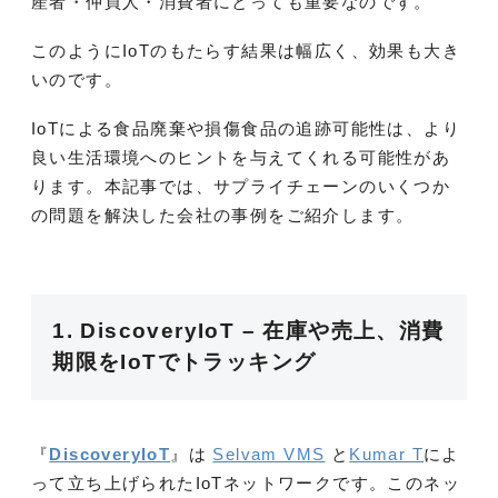
産者・仲買人・消費者にとっても重要なのです。
このようにIoTのもたらす結果は幅広く、効果も大き
いのです。
IoTによる食品廃棄や損傷食品の追跡可能性は、より
良い生活環境へのヒントを与えてくれる可能性があ
ります。本記事では、サプライチェーンのいくつか
の問題を解決した会社の事例をご紹介します。
1. DiscoveryIoT – 在庫や売上、消費
期限をIoTでトラッキング
『
DiscoveryIoT
』は
Selvam VMS
と
Kumar T
によ
って立ち上げられたIoTネットワークです。このネッ