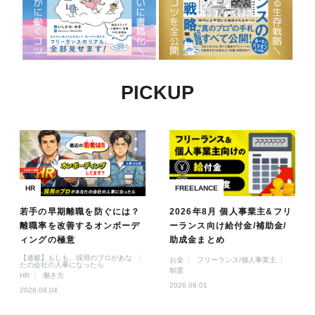
PICKUP
HR
FREELANCE
若手の早期離職を防ぐには？
2026年8月 個人事業主&フリ
離職率を改善するオンボーデ
ーランス向け給付金/補助金/
ィングの極意
助成金まとめ
【連載】もしも、採用のプロがあな
お金
フリーランス/個人事業主
たの会社の人事になったら
制度
HR
働き方
2026.08.01
2026.08.04