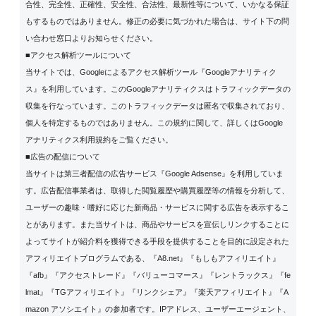
合性、完全性、正確性、安全性、合法性、最新性等について、いかなる保証
もするものではありません。修正の必要に気づかれた場合は、サイト下の問
い合わせ窓口よりお知らせください。
■アクセス解析ツールについて
当サイトでは、Googleによるアクセス解析ツール『Googleアナリティク
ス』を利用しています。このGoogleアナリティクスはトラフィックデータの
収集を行なっています。このトラフィックデータは匿名で収集されており、
個人を特定するものではありません。この規約に関して、詳しくは
Google
アナリティクス利用規約
をご覧ください。
■広告の配信について
当サイトは第三者配信の広告サービス『Google Adsense』を利用していま
す。広告配信事業者は、取得した閲覧履歴や購買履歴等の情報を分析して、
ユーザーの趣味・嗜好に応じた新商品・サービスに関する広告を表示するこ
とがあります。また当サイトは、商品やサービスを宣伝しリンクすることに
よってサイトが紹介料を獲得できる手段を提供することを目的に設定された
アフィリエイトプログラムである、『A8.net』『もしもアフィリエイト』
『afb』『アクセストレード』『バリューコマース』『レントラックス』『fe
lmat』『TGアフィリエイト』『リンクシェア』『楽天アフィリエイト』『A
mazon アソシエイト』の参加者です。IPアドレス、ユーザーエージェント、