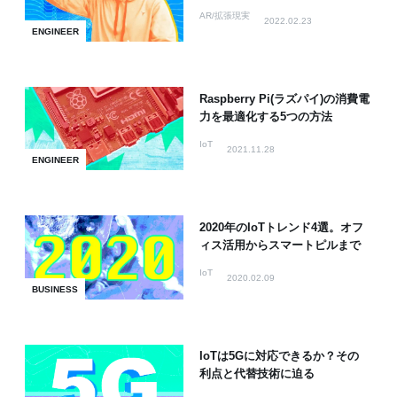
AR/拡張現実
2022.02.23
ENGINEER
Raspberry Pi(ラズパイ)の消費電
力を最適化する5つの方法
IoT
2021.11.28
ENGINEER
2020年のIoTトレンド4選。オフ
ィス活用からスマートピルまで
IoT
2020.02.09
BUSINESS
IoTは5Gに対応できるか？その
利点と代替技術に迫る