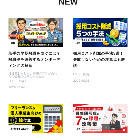
NEW
HR
HR
若手の早期離職を防ぐには？
採用コスト削減の手法5選！
離職率を改善するオンボーデ
失敗しないための注意点も解
ィングの極意
説
【連載】もしも、採用のプロがあな
HR
採用
たの会社の人事になったら
2026.08.01
HR
働き方
2026.08.04
FREELANCE
HR