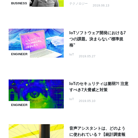
の組み合わせ
BUSINESS
テクノロジー
2019.06.13
IoTソフトウェア開発における7
つの課題。決まらない"標準規
格"
ENGINEER
IoT
2019.05.27
IoTのセキュリティは脆弱?! 注意
すべき7大脅威と対策
IoT
2019.05.10
ENGINEER
音声アシスタントは、どのよう
に使われている？【統計調査報