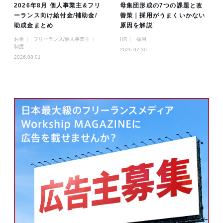
2026年8月 個人事業主&フリ
母集団形成の7つの課題と改
ーランス向け給付金/補助金/
善策｜採用がうまくいかない
助成金まとめ
原因を解説
お金
フリーランス/個人事業主
HR
採用
制度
2026.07.30
2026.08.01