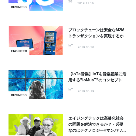
5G
2019.11.16
BUSINESS
ブロックチェーンは安全なM2M
トランザクションを実現するか
IoT
2019.06.20
ENGINEER
【IoT×音楽】IoTを音楽産業に活
用する”IoMusT”のコンセプト
IoT
2019.06.19
BUSINESS
エイジングテックは高齢化社会
の問題を解決できるか？ - 必要
なのはテクノロジー×マンパワー