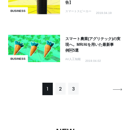
告】
BUSINESS
スマートスピーカー
2019.04.19
スマート農業(アグリテック)の実
現へ。MR/AIを用いた最新事
例5選
BUSINESS
AI/人工知能
2019.04.02
1
2
3