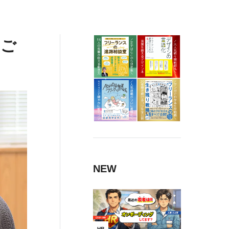
にご
NEW
HR