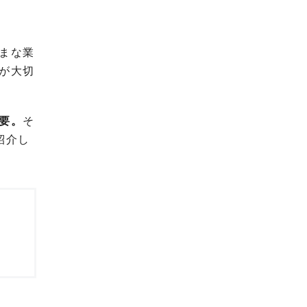
まな業
が大切
要。
そ
紹介し