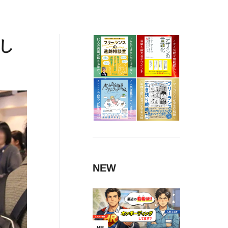
し
NEW
HR