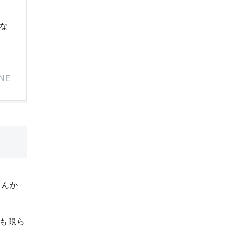
な
INE
なんか
も限ら