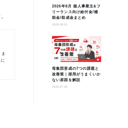
2026年8月 個人事業主&フ
リーランス向け給付金/補
す。
助金/助成金まとめ
2026.08.01
さま
HR
岐に
母集団形成の7つの課題と
改善策｜採用がうまくいか
ない原因を解説
2026.07.30