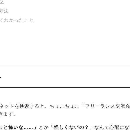
ン
方法
てわかったこと
ト
ーネットを検索すると、ちょこちょこ「フリーランス交流
きます。
っと怖いな……」
とか
「怪しくないの？」
なんて心配にな