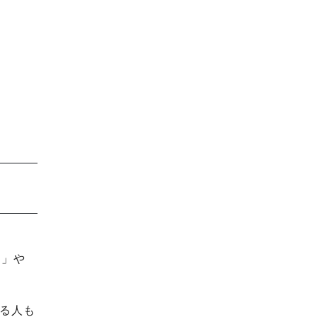
会」や
る人も