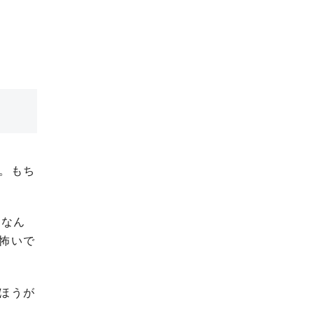
。もち
らなん
怖いで
ほうが