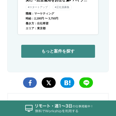
実行〜広告運用をお任せ◢◤ハイブリ
ッド勤務×残業月平均10時間以下◢◤伴
#スタートアップ
#正社員募集
走型のデジタル支援と自社メディアを
職種：マーケティング
運営／急成長中DXベンチャー
時給：2,180円 〜 3,750円
働き方：出社希望
エリア：東京都
もっと案件を探す
SparkToro
SparkToro™ is a new software company f
rom Moz founder, Rand Fishkin. Our miss