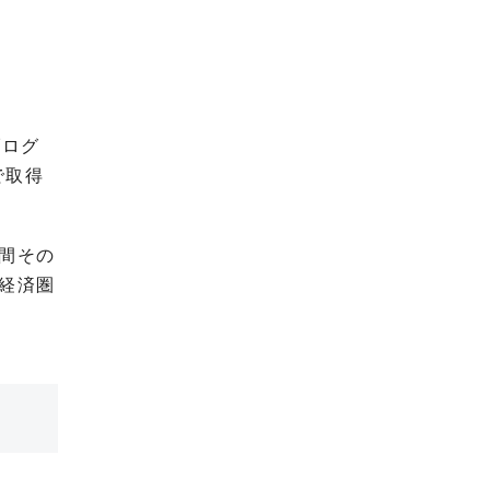
ブログ
で取得
間その
経済圏