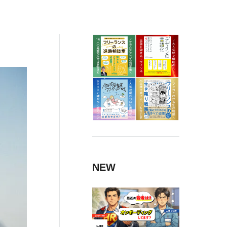
術
NEW
HR