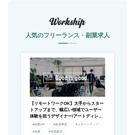
人気のフリーランス・副業求人
【リモートワークOK】大手からスター
トアップまで、幅広い領域でユーザー
体験を担うデザイナー/アートディレク
ター募集！
#副業OK
#新規事業
#スタートアップ
#急募
#長期案件