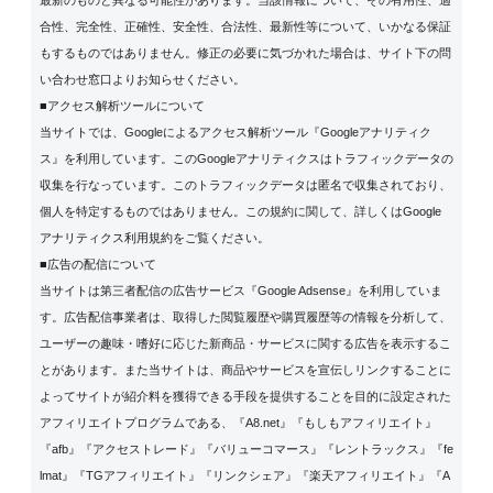
合性、完全性、正確性、安全性、合法性、最新性等について、いかなる保証
もするものではありません。修正の必要に気づかれた場合は、サイト下の問
い合わせ窓口よりお知らせください。
■アクセス解析ツールについて
当サイトでは、Googleによるアクセス解析ツール『Googleアナリティク
ス』を利用しています。このGoogleアナリティクスはトラフィックデータの
収集を行なっています。このトラフィックデータは匿名で収集されており、
個人を特定するものではありません。この規約に関して、詳しくは
Google
アナリティクス利用規約
をご覧ください。
■広告の配信について
当サイトは第三者配信の広告サービス『Google Adsense』を利用していま
す。広告配信事業者は、取得した閲覧履歴や購買履歴等の情報を分析して、
ユーザーの趣味・嗜好に応じた新商品・サービスに関する広告を表示するこ
とがあります。また当サイトは、商品やサービスを宣伝しリンクすることに
よってサイトが紹介料を獲得できる手段を提供することを目的に設定された
アフィリエイトプログラムである、『A8.net』『もしもアフィリエイト』
『afb』『アクセストレード』『バリューコマース』『レントラックス』『fe
lmat』『TGアフィリエイト』『リンクシェア』『楽天アフィリエイト』『A