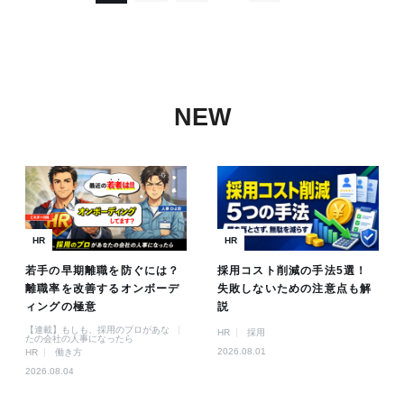
NEW
HR
HR
若手の早期離職を防ぐには？
採用コスト削減の手法5選！
離職率を改善するオンボーデ
失敗しないための注意点も解
ィングの極意
説
【連載】もしも、採用のプロがあな
HR
採用
たの会社の人事になったら
2026.08.01
HR
働き方
2026.08.04