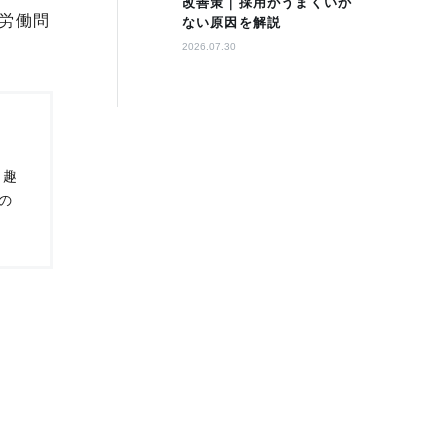
改善策｜採用がうまくいか
労働問
ない原因を解説
2026.07.30
。趣
の