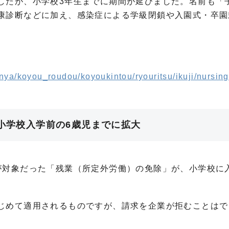
したが、小学校3年生までに期間が延びました。名前も「
康診断などに加え、感染症による学級閉鎖や入園式・卒園
。
nya/koyou_roudou/koyoukintou/ryouritsu/ikuji/nursing
が小学校入学前の6歳児までに拡大
が対象だった「残業（所定外労働）の免除」が、小学校に
じめて適用されるものですが、請求を企業が拒むことはで