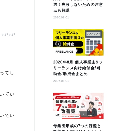
選！失敗しないための注意
点も解説
2026.08.01
もひもひ
FREELANCE
2026年8月 個人事業主&フ
リーランス向け給付金/補
ってし
助金/助成金まとめ
2026.08.01
いてい
いでい
HR
母集団形成の7つの課題と