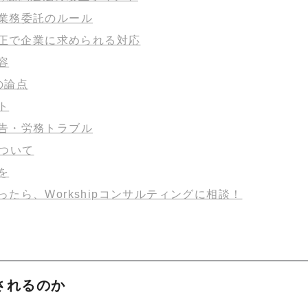
業務委託のルール
改正で企業に求められる対応
容
の論点
ト
告・労務トラブル
ついて
を
たら、Workshipコンサルティングに相談！
されるのか