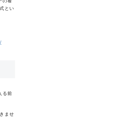
子の看
式とい
/
入る前
きませ