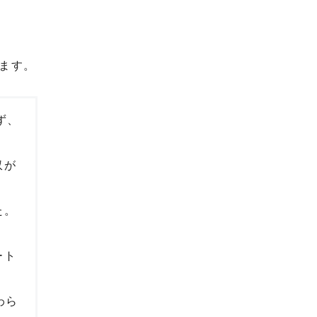
ます。
ず、
収が
た。
ート
わら