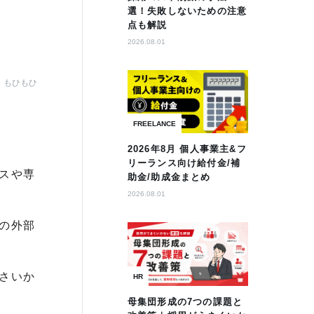
選！失敗しないための注意
点も解説
2026.08.01
もひもひ
FREELANCE
2026年8月 個人事業主&フ
リーランス向け給付金/補
スや専
助金/助成金まとめ
2026.08.01
の外部
さいか
HR
母集団形成の7つの課題と