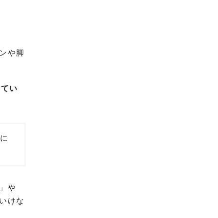
ンや脚
してい
容に
」や
いけな