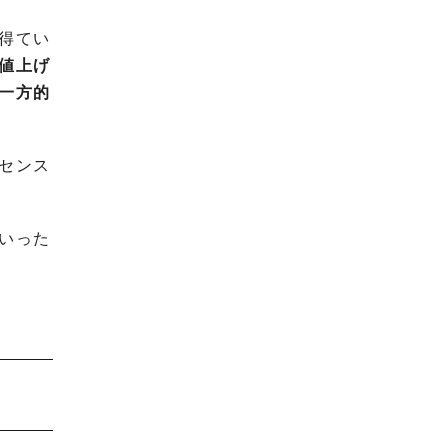
得てい
値上げ
一方的
センス
いった