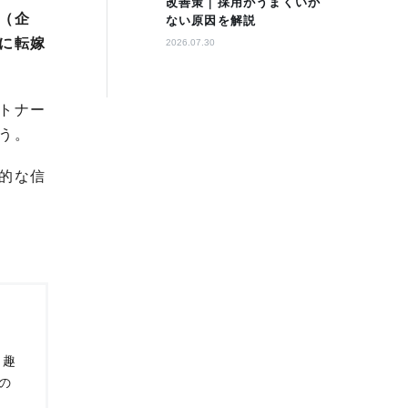
改善策｜採用がうまくいか
（企
ない原因を解説
に転嫁
2026.07.30
トナー
う。
的な信
。趣
の