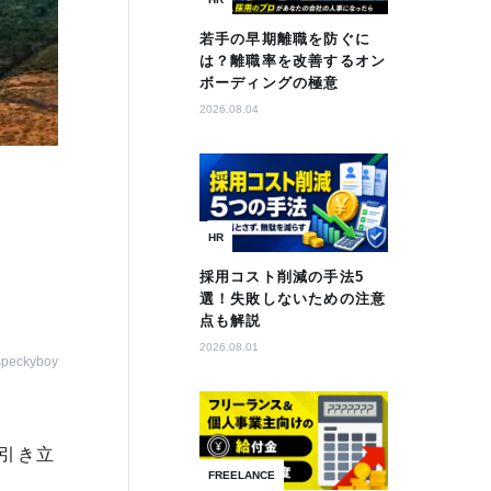
若手の早期離職を防ぐに
は？離職率を改善するオン
ボーディングの極意
2026.08.04
HR
採用コスト削減の手法5
選！失敗しないための注意
点も解説
2026.08.01
speckyboy
引き立
FREELANCE