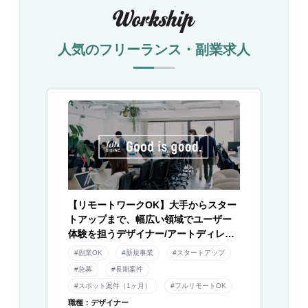
人気のフリーランス・副業求人
【リモートワークOK】大手からスター
トアップまで、幅広い領域でユーザー
体験を担うデザイナー/アートディレク
ター募集！
#副業OK
#新規事業
#スタートアップ
#急募
#長期案件
#スポット案件（1ヶ月）
#フルリモートOK
職種：デザイナー