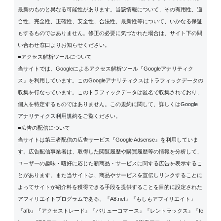
最新のものと異なる可能性があります。当該情報について、その有用性、適
合性、完全性、正確性、安全性、合法性、最新性等について、いかなる保証
もするものではありません。修正の必要に気づかれた場合は、サイト下の問
い合わせ窓口よりお知らせください。
■アクセス解析ツールについて
当サイトでは、Googleによるアクセス解析ツール『Googleアナリティク
ス』を利用しています。このGoogleアナリティクスはトラフィックデータの
収集を行なっています。このトラフィックデータは匿名で収集されており、
個人を特定するものではありません。この規約に関して、詳しくは
Google
アナリティクス利用規約
をご覧ください。
■広告の配信について
当サイトは第三者配信の広告サービス『Google Adsense』を利用していま
す。広告配信事業者は、取得した閲覧履歴や購買履歴等の情報を分析して、
ユーザーの趣味・嗜好に応じた新商品・サービスに関する広告を表示するこ
とがあります。また当サイトは、商品やサービスを宣伝しリンクすることに
よってサイトが紹介料を獲得できる手段を提供することを目的に設定された
アフィリエイトプログラムである、『A8.net』『もしもアフィリエイト』
『afb』『アクセストレード』『バリューコマース』『レントラックス』『fe