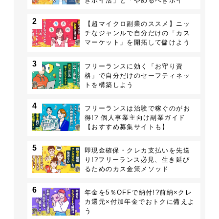
きポイ活」と「やめるべきポイ
活」
2
【超マイクロ副業のススメ】ニッ
チなジャンルで自分だけの「カス
マーケット」を開拓して儲けよう
3
フリーランスに効く「お守り資
格」で自分だけのセーフティネッ
トを構築しよう
4
フリーランスは治験で稼ぐのがお
得!? 個人事業主向け副業ガイド
【おすすめ募集サイトも】
5
即現金確保・クレカ支払いを先送
り!?フリーランス必見、生き延び
るためのカス金策メソッド
6
年金を5％OFFで納付!?前納×クレ
カ還元×付加年金でおトクに備えよ
う