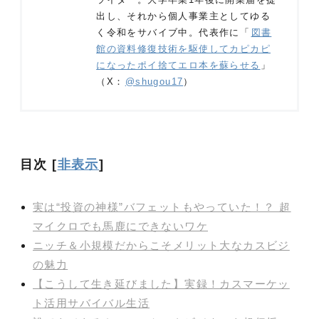
出し、それから個人事業主としてゆる
く令和をサバイブ中。代表作に「
図書
館の資料修復技術を駆使してカピカピ
になったポイ捨てエロ本を蘇らせる
」
（X：
@shugou17
）
目次
[
非表示
]
実は“投資の神様”バフェットもやっていた！？ 超
マイクロでも馬鹿にできないワケ
ニッチ＆小規模だからこそメリット大なカスビジ
の魅力
【こうして生き延びました】実録！カスマーケッ
ト活用サバイバル生活