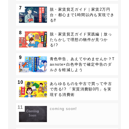
7
脱・家賃貧乏ガイド｜家賃2万円
台・都心まで1時間以内も実現でき
る⁉︎
8
脱・家賃貧乏ガイド実践編｜︎放っ
たらかしで理想の物件が見つか
る!?
9
青色申告、あえてやめませんか？T
axnote×白色申告で確定申告のダ
ルさを軽減しよう
10
あらゆるものを中古で買って中古
で売る!? 「実質消費額0円」を実
現する消費術
11
coming soon!