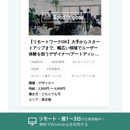
【リモートワークOK】大手からスター
トアップまで、幅広い領域でユーザー
体験を担うデザイナー/アートディレク
ター募集！
#副業OK
#新規事業
#スタートアップ
#急募
#長期案件
#スポット案件（1ヶ月）
#フルリモートOK
職種：デザイナー
時給：2,500円 〜 4,000円
働き方：どちらでも可
エリア：東京都